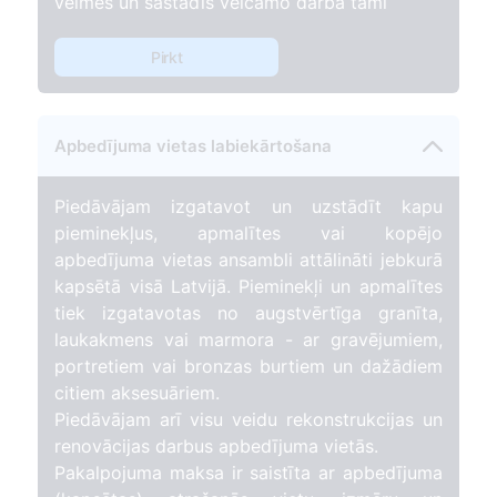
vēlmes un sastādīs veicamo darba tāmi
Pirkt
Apbedījuma vietas labiekārtošana
Piedāvājam izgatavot un uzstādīt kapu
pieminekļus, apmalītes vai kopējo
apbedījuma vietas ansambli attālināti jebkurā
kapsētā visā Latvijā. Pieminekļi un apmalītes
tiek izgatavotas no augstvērtīga granīta,
laukakmens vai marmora - ar gravējumiem,
portretiem vai bronzas burtiem un dažādiem
citiem aksesuāriem.
Piedāvājam arī visu veidu rekonstrukcijas un
renovācijas darbus apbedījuma vietās.
Pakalpojuma maksa ir saistīta ar apbedījuma