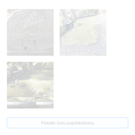
Pieteikt datu papildināšanu
7