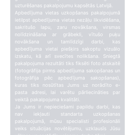
uzturēšanas pakalpojumu kapsētās Latvijā.
Apbedījuma vietas uzkopšanas pakalpojumā
ietilpst apbedījuma vietas nezāļu likvidēšana,
sakritušo lapu, zaru novākšana, virsmas
nolīdzināšana ar grābekli, vītušo puķu
novākšana un tamlīdzīgi darbi, kas
apbedījuma vietai piešķirs sakoptu vizuālo
izskatu, kā arī svecītes nolikšana. Sniegtā
pakalpojuma rezultāti tiks fiksēti foto atskaitē
(fotogrāfija pirms apbedījuma sakopšanas un
fotogrāfija pēc apbedījuma sakopšanas),
kuras tiks nosūtītas Jums uz norādīto e-
pasta adresi, lai varētu pārliecināties par
veiktā pakalpojuma kvalitāti.
Ja Jums ir nepieciešami papildu darbi, kas
nav iekļauti standarta uzkopšanas
pakalpojumā, mūsu specialisti profesionāli
veiks situācijas novētējumu, uzklausīs Jūsu