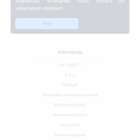
(kapsētas) atrašanās vietu, izmēru un
vēlamajiem darbiem.
Pirkt
Informācija
Par CEMETY
B.U.J.
Notikumi
Pašvaldību un lietotāju saraksts
Privātuma politika
Maksājumu politika
ES projekti
Sīkfailu iestatījumi