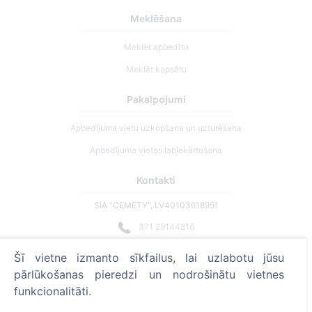
Meklēšana
Meklēt apbedīto
Meklēt kapsētu
Pakalpojumi
Apbedījuma vietu uzkopšana un uzturēšana
Apbedījuma vietas labiekārtošana
Kontakti
SIA "CEMETY", LV40103618951
371 29144816
info@cemety.lv
Šī vietne izmanto sīkfailus, lai uzlabotu jūsu
Strādājam visā Latvijā!
pārlūkošanas pieredzi un nodrošinātu vietnes
funkcionalitāti.