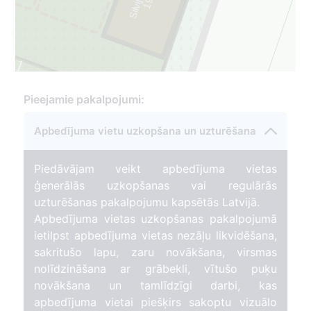
1
9
4
7
-
2
0
1
1
Pieejamie pakalpojumi:
Apbedījuma vietu uzkopšana un uzturēšana
Piedāvājam veikt apbedījuma vietas
ģenerālās uzkopšanas vai regulārās
uzturēšanas pakalpojumu kapsētās Latvijā.
Apbedījuma vietas uzkopšanas pakalpojumā
ietilpst apbedījuma vietas nezāļu likvidēšana,
sakritušo lapu, zaru novākšana, virsmas
nolīdzināšana ar grābekli, vītušo puķu
novākšana un tamlīdzīgi darbi, kas
apbedījuma vietai piešķirs sakoptu vizuālo