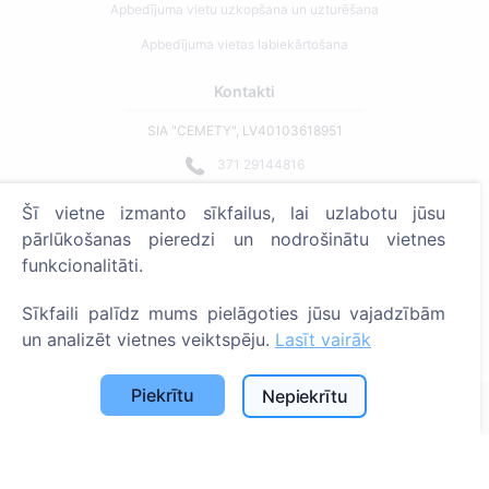
Apbedījuma vietu uzkopšana un uzturēšana
Apbedījuma vietas labiekārtošana
Kontakti
SIA "CEMETY", LV40103618951
371 29144816
info@cemety.lv
Šī vietne izmanto sīkfailus, lai uzlabotu jūsu
Strādājam visā Latvijā!
pārlūkošanas pieredzi un nodrošinātu vietnes
funkcionalitāti.
Sīkfaili palīdz mums pielāgoties jūsu vajadzībām
un analizēt vietnes veiktspēju.
Lasīt vairāk
Administratoriem
Piekrītu
Nepiekrītu
© 2013 - 2026 Cemety Visas tiesības aizsargātas
Privātuma politika un noteikumi.