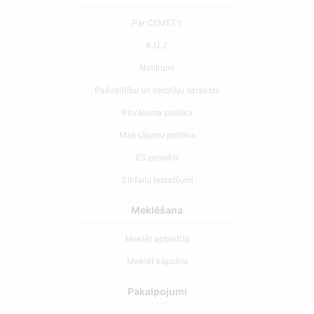
Par CEMETY
B.U.J.
Notikumi
Pašvaldību un lietotāju saraksts
Privātuma politika
Maksājumu politika
ES projekti
Sīkfailu iestatījumi
Meklēšana
Meklēt apbedīto
Meklēt kapsētu
Pakalpojumi