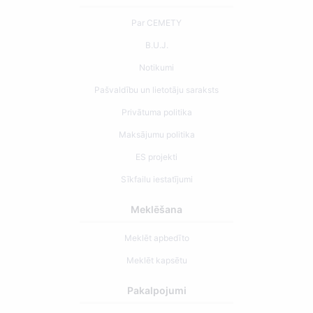
Par CEMETY
B.U.J.
Notikumi
Pašvaldību un lietotāju saraksts
Privātuma politika
Maksājumu politika
ES projekti
Sīkfailu iestatījumi
Meklēšana
Meklēt apbedīto
Meklēt kapsētu
Pakalpojumi