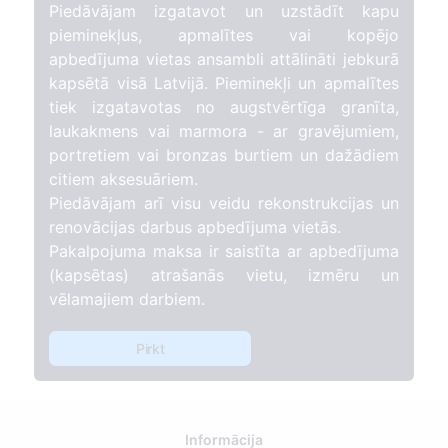
Piedāvājam izgatavot un uzstādīt kapu
pieminekļus, apmalītes vai kopējo
apbedījuma vietas ansambli attālināti jebkurā
kapsētā visā Latvijā. Pieminekļi un apmalītes
tiek izgatavotas no augstvērtīga granīta,
laukakmens vai marmora - ar gravējumiem,
portretiem vai bronzas burtiem un dažādiem
citiem aksesuāriem.
Piedāvājam arī visu veidu rekonstrukcijas un
renovācijas darbus apbedījuma vietās.
Pakalpojuma maksa ir saistīta ar apbedījuma
(kapsētas) atrašanās vietu, izmēru un
vēlamajiem darbiem.
Pirkt
Informācija