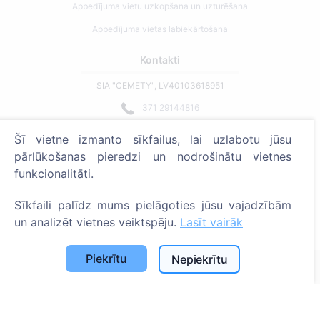
Apbedījuma vietu uzkopšana un uzturēšana
Apbedījuma vietas labiekārtošana
Kontakti
SIA "CEMETY", LV40103618951
371 29144816
info@cemety.lv
Šī vietne izmanto sīkfailus, lai uzlabotu jūsu
Strādājam visā Latvijā!
pārlūkošanas pieredzi un nodrošinātu vietnes
funkcionalitāti.
Sīkfaili palīdz mums pielāgoties jūsu vajadzībām
un analizēt vietnes veiktspēju.
Lasīt vairāk
Administratoriem
Piekrītu
Nepiekrītu
© 2013 - 2026 Cemety Visas tiesības aizsargātas
Privātuma politika un noteikumi.