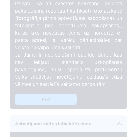
izskatu, kā arī svecītes nolikšana. Sniegtā
pakalpojuma rezultāti tiks fiksēti foto atskaitē
(fotogrāfija pirms apbedījuma sakopšanas un
fotogrāfija pēc apbedījuma sakopšanas),
kuras tiks nosūtītas Jums uz norādīto e-
pasta adresi, lai varētu pārliecināties par
veiktā pakalpojuma kvalitāti.
Ja Jums ir nepieciešami papildu darbi, kas
nav iekļauti standarta uzkopšanas
pakalpojumā, mūsu specialisti profesionāli
veiks situācijas novētējumu, uzklausīs Jūsu
vēlmes un sastādīs veicamo darba tāmi
Pirkt
Apbedījuma vietas labiekārtošana