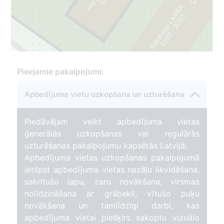
1
9
4
0
-
1
9
9
Salomeja Livkiša
2
1
9
0
8
-
2
0
0
Pieejamie pakalpojumi:
Apbedījuma vietu uzkopšana un uzturēšana
Piedāvājam veikt apbedījuma vietas
ģenerālās uzkopšanas vai regulārās
uzturēšanas pakalpojumu kapsētās Latvijā.
Apbedījuma vietas uzkopšanas pakalpojumā
ietilpst apbedījuma vietas nezāļu likvidēšana,
sakritušo lapu, zaru novākšana, virsmas
nolīdzināšana ar grābekli, vītušo puķu
novākšana un tamlīdzīgi darbi, kas
apbedījuma vietai piešķirs sakoptu vizuālo