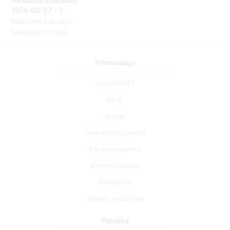
1974-04-27 - ?
Mazcenu kapsēta
Mārupes novads
Informacija
Apie CEMETY
D.U.K.
Įvykiai
Savivaldybių sąrašas
Privatumo politika
Mokėjimų politika
ES projektai
Slapukų nustatymai
Paieška