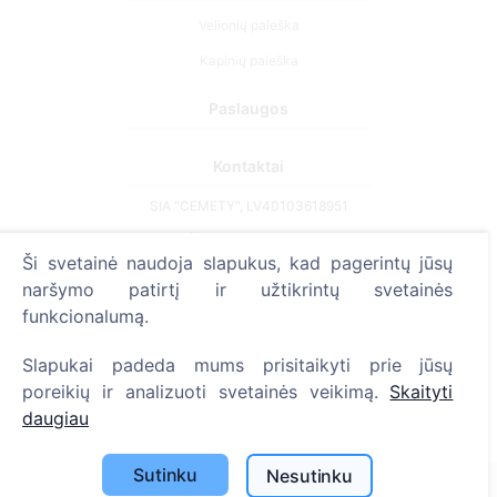
Velionių paieška
Kapinių paieška
Paslaugos
Kontaktai
SIA "CEMETY", LV40103618951
371 29144816
Ši svetainė naudoja slapukus, kad pagerintų jūsų
info@cemety.lv
naršymo patirtį ir užtikrintų svetainės
Veiklą vykdome visoje Lietuvoje!
funkcionalumą.
Slapukai padeda mums prisitaikyti prie jūsų
poreikių ir analizuoti svetainės veikimą.
Skaityti
daugiau
Administratoriai
Sutinku
Nesutinku
© 2013 - 2026 Cemety Visos teisės saugomos