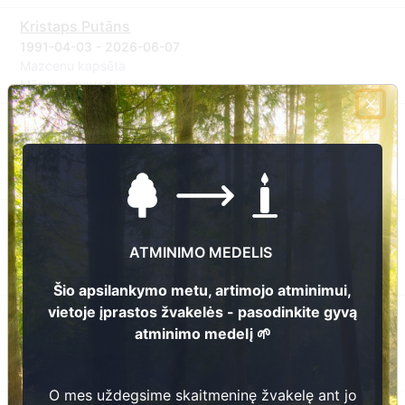
Kristaps Putāns
1991-04-03 - 2026-06-07
Mazcenu kapsēta
Mārupes novads
Aleksandrs Koļesovs
1951-09-18 - 2026-03-25
Mazcenu kapsēta
Mārupes novads
Staņislavs Cakuls
1937-03-31 - 2026-01-14
ATMINIMO MEDELIS
Mazcenu kapsēta
Mārupes novads
Šio apsilankymo metu, artimojo atminimui,
vietoje įprastos žvakelės - pasodinkite gyvą
Larisa Kančenkova
atminimo medelį 🌱
1969-06-21 - 2026-05-20
Mazcenu kapsēta
Mārupes novads
O mes uždegsime skaitmeninę žvakelę ant jo