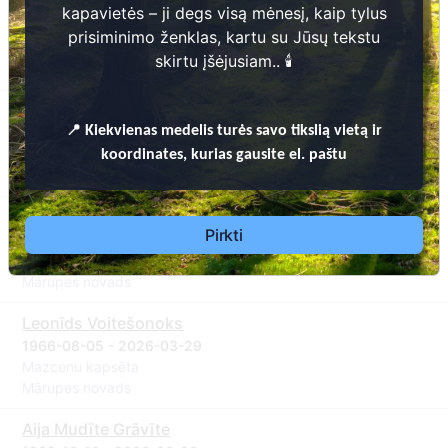
Ēriks Purviņš
kapavietės – ji degs visą mėnesį, kaip tylus
1954-04-18 - 2026-05-13
prisiminimo ženklas, kartu su Jūsų tekstu
Mazcenu kapsēta
skirtu įšėjusiam.. 🕯️
Mārupes novads
Anrijs Survillo
📍
Kiekvienas
medelis turės savo tikslią vietą ir
1969-08-10 - 2026-06-02
Mazcenu kapsēta
koordinates, kurias gausite el. paštu
Mārupes novads
Vladimirs /Vladimir Puškins /Pushkin
Pirkti
1947-01-17 - 2026-06-03
Mazcenu kapsēta
Mārupes novads
Leonīds Voitešonoks
1966-08-05 - 2026-03-29
Mazcenu kapsēta
Mārupes novads
Aija Mudīte Grāvīte