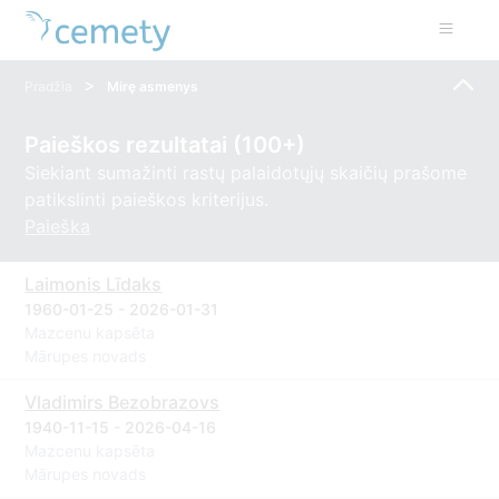
>
Pradžia
Mirę asmenys
Paieškos rezultatai (100+)
Siekiant sumažinti rastų palaidotųjų skaičių prašome
patikslinti paieškos kriterijus.
Paieška
Laimonis Līdaks
1960-01-25 - 2026-01-31
Mazcenu kapsēta
Mārupes novads
Vladimirs Bezobrazovs
1940-11-15 - 2026-04-16
Mazcenu kapsēta
Mārupes novads