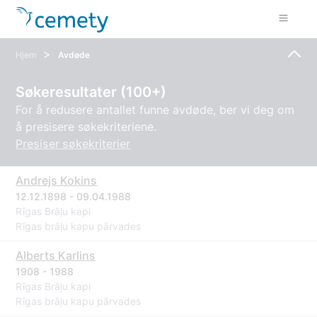
>
Hjem
Avdøde
Søkeresultater (100+)
For å redusere antallet funne avdøde, ber vi deg om
å presisere søkekriteriene.
Presiser søkekriterier
Andrejs Kokins
12.12.1898 - 09.04.1988
Rīgas Brāļu kapi
Rīgas brāļu kapu pārvades
Alberts Karlins
1908 - 1988
Rīgas Brāļu kapi
Rīgas brāļu kapu pārvades