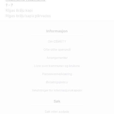
? - ?
Rīgas Brāļu kapi
Rīgas brāļu kapu pārvades
Informasjon
Om CEMETY
Ofte stilte spørsmål
Arrangementer
Liste over kommuner og brukere
Personvernerklæring
Betalingspolicy
Innstillinger for informasjonskapsler
Søk
Søk etter avdøde