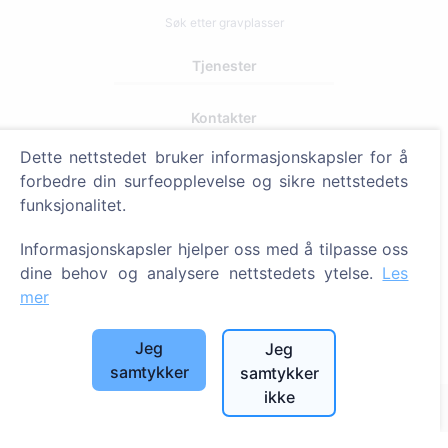
Søk etter gravplasser
Tjenester
Kontakter
SIA "CEMETY", LV40103618951
Dette nettstedet bruker informasjonskapsler for å
forbedre din surfeopplevelse og sikre nettstedets
371 29144816
funksjonalitet.
info@cemety.lv
Vi opererer over hele landet!
Informasjonskapsler hjelper oss med å tilpasse oss
dine behov og analysere nettstedets ytelse.
Les
mer
Jeg
Jeg
Administratorer
samtykker
samtykker
ikke
© 2013 - 2026 Cemety Alle rettigheter forbeholdt
Personvern og vilkår.