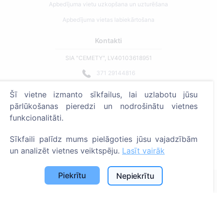
Apbedījuma vietu uzkopšana un uzturēšana
Apbedījuma vietas labiekārtošana
Kontakti
SIA "CEMETY", LV40103618951
371 29144816
info@cemety.lv
Šī vietne izmanto sīkfailus, lai uzlabotu jūsu
Strādājam visā Latvijā!
pārlūkošanas pieredzi un nodrošinātu vietnes
funkcionalitāti.
Sīkfaili palīdz mums pielāgoties jūsu vajadzībām
un analizēt vietnes veiktspēju.
Lasīt vairāk
Administratoriem
Piekrītu
Nepiekrītu
© 2013 - 2026 Cemety Visas tiesības aizsargātas
Privātuma politika un noteikumi.