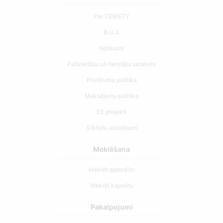
Par CEMETY
B.U.J.
Notikumi
Pašvaldību un lietotāju saraksts
Privātuma politika
Maksājumu politika
ES projekti
Sīkfailu iestatījumi
Meklēšana
Meklēt apbedīto
Meklēt kapsētu
Pakalpojumi