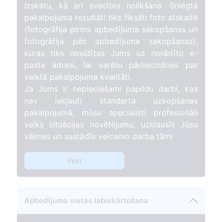
izskatu, kā arī svecītes nolikšana. Sniegtā
pakalpojuma rezultāti tiks fiksēti foto atskaitē
(fotogrāfija pirms apbedījuma sakopšanas un
fotogrāfija pēc apbedījuma sakopšanas),
kuras tiks nosūtītas Jums uz norādīto e-
pasta adresi, lai varētu pārliecināties par
veiktā pakalpojuma kvalitāti.
Ja Jums ir nepieciešami papildu darbi, kas
nav iekļauti standarta uzkopšanas
pakalpojumā, mūsu specialisti profesionāli
veiks situācijas novētējumu, uzklausīs Jūsu
vēlmes un sastādīs veicamo darba tāmi
Pirkt
Apbedījuma vietas labiekārtošana