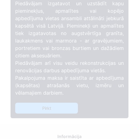
Piedāvājam izgatavot un uzstādīt kapu
pieminekļus, apmalītes vai kopējo
apbedījuma vietas ansambli attālināti jebkurā
kapsētā visā Latvijā. Pieminekļi un apmalītes
tiek izgatavotas no augstvērtīga granīta,
laukakmens vai marmora - ar gravējumiem,
portretiem vai bronzas burtiem un dažādiem
citiem aksesuāriem.
Piedāvājam arī visu veidu rekonstrukcijas un
renovācijas darbus apbedījuma vietās.
Pakalpojuma maksa ir saistīta ar apbedījuma
(kapsētas) atrašanās vietu, izmēru un
vēlamajiem darbiem.
Pirkt
Informācija