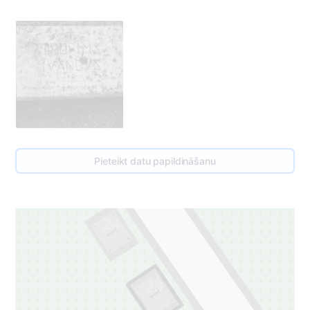
Pieteikt datu papildināšanu
24
1
23
1