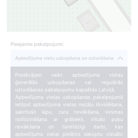
22
1
Pieejamie pakalpojumi:
Apbedījuma vietu uzkopšana un uzturēšana
Piedāvājam veikt apbedījuma vietas
ģenerālās uzkopšanas vai regulārās
uzturēšanas pakalpojumu kapsētās Latvijā.
Apbedījuma vietas uzkopšanas pakalpojumā
ietilpst apbedījuma vietas nezāļu likvidēšana,
sakritušo lapu, zaru novākšana, virsmas
nolīdzināšana ar grābekli, vītušo puķu
novākšana un tamlīdzīgi darbi, kas
apbedījuma vietai piešķirs sakoptu vizuālo