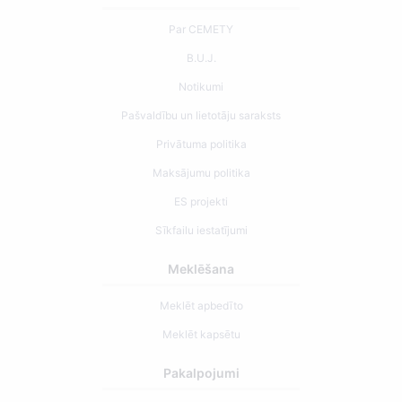
Par CEMETY
B.U.J.
Notikumi
Pašvaldību un lietotāju saraksts
Privātuma politika
Maksājumu politika
ES projekti
Sīkfailu iestatījumi
Meklēšana
Meklēt apbedīto
Meklēt kapsētu
Pakalpojumi