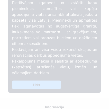
Piedāvājam izgatavot un uzstādīt kapu
pieminekļus, apmalītes vai kopējo
apbedījuma vietas ansambli attālināti jebkurā
kapsētā visā Latvijā. Pieminekļi un apmalītes
tiek izgatavotas no augstvērtīga granīta,
laukakmens vai marmora - ar gravējumiem,
portretiem vai bronzas burtiem un dažādiem
citiem aksesuāriem.
Piedāvājam arī visu veidu rekonstrukcijas un
renovācijas darbus apbedījuma vietās.
Pakalpojuma maksa ir saistīta ar apbedījuma
(kapsētas) atrašanās vietu, izmēru un
vēlamajiem darbiem.
Pirkt
Informācija