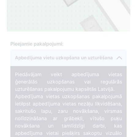
2
1
Pieejamie pakalpojumi:
Apbedījuma vietu uzkopšana un uzturēšana
Piedāvājam veikt apbedījuma vietas
ģenerālās uzkopšanas vai regulārās
uzturēšanas pakalpojumu kapsētās Latvijā.
Apbedījuma vietas uzkopšanas pakalpojumā
ietilpst apbedījuma vietas nezāļu likvidēšana,
sakritušo lapu, zaru novākšana, virsmas
nolīdzināšana ar grābekli, vītušo puķu
novākšana un tamlīdzīgi darbi, kas
apbedījuma vietai piešķirs sakoptu vizuālo