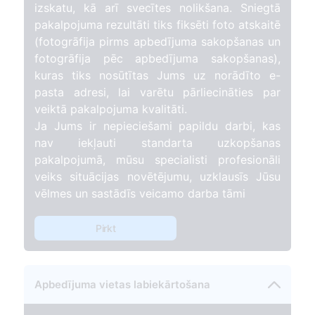
izskatu, kā arī svecītes nolikšana. Sniegtā
pakalpojuma rezultāti tiks fiksēti foto atskaitē
(fotogrāfija pirms apbedījuma sakopšanas un
fotogrāfija pēc apbedījuma sakopšanas),
kuras tiks nosūtītas Jums uz norādīto e-
pasta adresi, lai varētu pārliecināties par
veiktā pakalpojuma kvalitāti.
Ja Jums ir nepieciešami papildu darbi, kas
nav iekļauti standarta uzkopšanas
pakalpojumā, mūsu specialisti profesionāli
veiks situācijas novētējumu, uzklausīs Jūsu
vēlmes un sastādīs veicamo darba tāmi
Pirkt
Apbedījuma vietas labiekārtošana