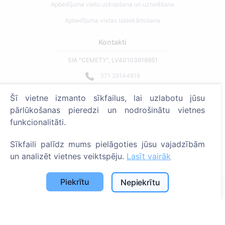
Apbedījuma vietu uzkopšana un uzturēšana
Apbedījuma vietas labiekārtošana
Kontakti
SIA "CEMETY", LV40103618951
371 29144816
info@cemety.lv
Šī vietne izmanto sīkfailus, lai uzlabotu jūsu
Strādājam visā Latvijā!
pārlūkošanas pieredzi un nodrošinātu vietnes
funkcionalitāti.
Sīkfaili palīdz mums pielāgoties jūsu vajadzībām
un analizēt vietnes veiktspēju.
Lasīt vairāk
Administratoriem
Piekrītu
Nepiekrītu
© 2013 - 2026 Cemety Visas tiesības aizsargātas
Privātuma politika un noteikumi.