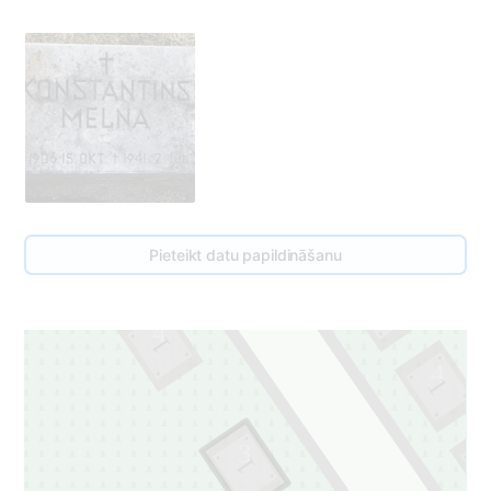
Pieteikt datu papildināšanu
5
1
4
1
4
1
3
1