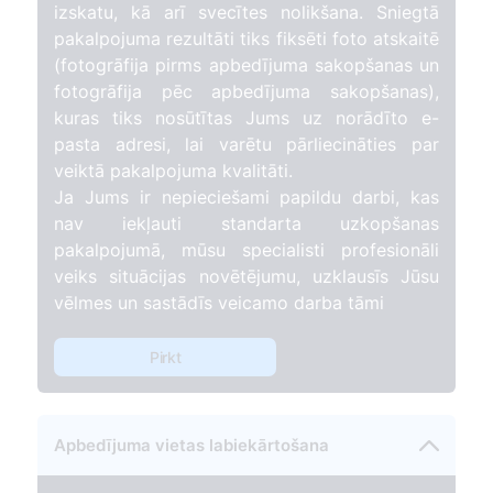
izskatu, kā arī svecītes nolikšana. Sniegtā
pakalpojuma rezultāti tiks fiksēti foto atskaitē
(fotogrāfija pirms apbedījuma sakopšanas un
fotogrāfija pēc apbedījuma sakopšanas),
kuras tiks nosūtītas Jums uz norādīto e-
pasta adresi, lai varētu pārliecināties par
veiktā pakalpojuma kvalitāti.
Ja Jums ir nepieciešami papildu darbi, kas
nav iekļauti standarta uzkopšanas
pakalpojumā, mūsu specialisti profesionāli
veiks situācijas novētējumu, uzklausīs Jūsu
vēlmes un sastādīs veicamo darba tāmi
Pirkt
Apbedījuma vietas labiekārtošana