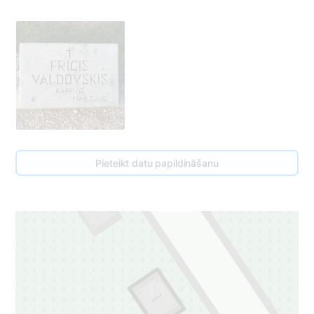
Pieteikt datu papildināšanu
13
1
12
1