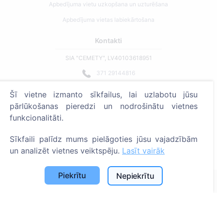
Apbedījuma vietu uzkopšana un uzturēšana
Apbedījuma vietas labiekārtošana
Kontakti
SIA "CEMETY", LV40103618951
371 29144816
info@cemety.lv
Šī vietne izmanto sīkfailus, lai uzlabotu jūsu
Strādājam visā Latvijā!
pārlūkošanas pieredzi un nodrošinātu vietnes
funkcionalitāti.
Sīkfaili palīdz mums pielāgoties jūsu vajadzībām
un analizēt vietnes veiktspēju.
Lasīt vairāk
Administratoriem
Piekrītu
Nepiekrītu
© 2013 - 2026 Cemety Visas tiesības aizsargātas
Privātuma politika un noteikumi.