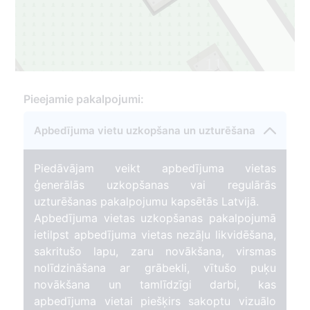
11
1
13
1
Pieejamie pakalpojumi:
Apbedījuma vietu uzkopšana un uzturēšana
Piedāvājam veikt apbedījuma vietas
ģenerālās uzkopšanas vai regulārās
uzturēšanas pakalpojumu kapsētās Latvijā.
Apbedījuma vietas uzkopšanas pakalpojumā
ietilpst apbedījuma vietas nezāļu likvidēšana,
sakritušo lapu, zaru novākšana, virsmas
nolīdzināšana ar grābekli, vītušo puķu
novākšana un tamlīdzīgi darbi, kas
apbedījuma vietai piešķirs sakoptu vizuālo