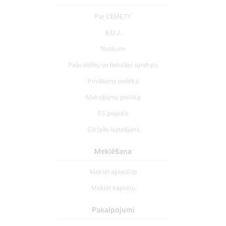
Par CEMETY
B.U.J.
Notikumi
Pašvaldību un lietotāju saraksts
Privātuma politika
Maksājumu politika
ES projekti
Sīkfailu iestatījumi
Meklēšana
Meklēt apbedīto
Meklēt kapsētu
Pakalpojumi