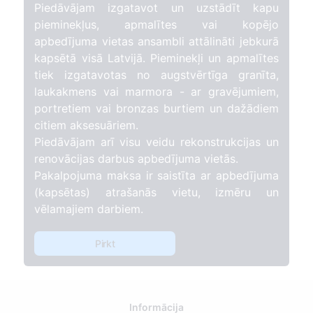
Piedāvājam izgatavot un uzstādīt kapu
pieminekļus, apmalītes vai kopējo
apbedījuma vietas ansambli attālināti jebkurā
kapsētā visā Latvijā. Pieminekļi un apmalītes
tiek izgatavotas no augstvērtīga granīta,
laukakmens vai marmora - ar gravējumiem,
portretiem vai bronzas burtiem un dažādiem
citiem aksesuāriem.
Piedāvājam arī visu veidu rekonstrukcijas un
renovācijas darbus apbedījuma vietās.
Pakalpojuma maksa ir saistīta ar apbedījuma
(kapsētas) atrašanās vietu, izmēru un
vēlamajiem darbiem.
Pirkt
Informācija