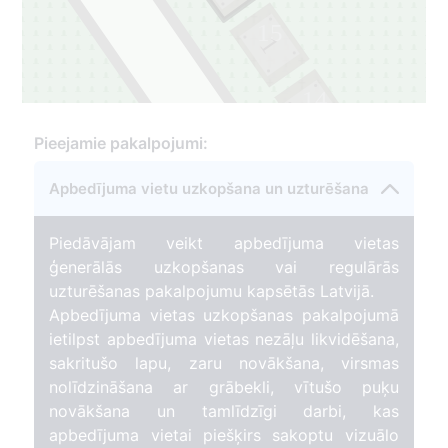
15
1
14
1
Pieejamie pakalpojumi:
Apbedījuma vietu uzkopšana un uzturēšana
Piedāvājam veikt apbedījuma vietas
ģenerālās uzkopšanas vai regulārās
uzturēšanas pakalpojumu kapsētās Latvijā.
Apbedījuma vietas uzkopšanas pakalpojumā
ietilpst apbedījuma vietas nezāļu likvidēšana,
sakritušo lapu, zaru novākšana, virsmas
nolīdzināšana ar grābekli, vītušo puķu
novākšana un tamlīdzīgi darbi, kas
apbedījuma vietai piešķirs sakoptu vizuālo