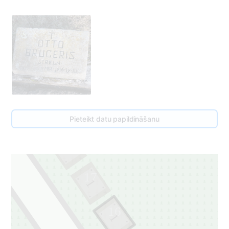
Pieteikt datu papildināšanu
18
1
17
1
16
1