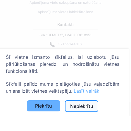
Apbedījuma vietu uzkopšana un uzturēšana
Apbedījuma vietas labiekārtošana
Kontakti
SIA "CEMETY", LV40103618951
371 29144816
info@cemety.lv
Šī vietne izmanto sīkfailus, lai uzlabotu jūsu
Strādājam visā Latvijā!
pārlūkošanas pieredzi un nodrošinātu vietnes
funkcionalitāti.
Sīkfaili palīdz mums pielāgoties jūsu vajadzībām
un analizēt vietnes veiktspēju.
Lasīt vairāk
Administratoriem
Piekrītu
Nepiekrītu
© 2013 - 2026 Cemety Visas tiesības aizsargātas
Privātuma politika un noteikumi.