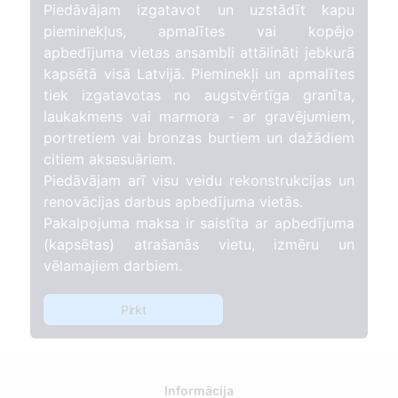
Piedāvājam izgatavot un uzstādīt kapu
pieminekļus, apmalītes vai kopējo
apbedījuma vietas ansambli attālināti jebkurā
kapsētā visā Latvijā. Pieminekļi un apmalītes
tiek izgatavotas no augstvērtīga granīta,
laukakmens vai marmora - ar gravējumiem,
portretiem vai bronzas burtiem un dažādiem
citiem aksesuāriem.
Piedāvājam arī visu veidu rekonstrukcijas un
renovācijas darbus apbedījuma vietās.
Pakalpojuma maksa ir saistīta ar apbedījuma
(kapsētas) atrašanās vietu, izmēru un
vēlamajiem darbiem.
Pirkt
Informācija