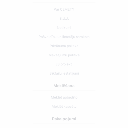
Par CEMETY
B.U.J.
Notikumi
Pašvaldību un lietotāju saraksts
Privātuma politika
Maksājumu politika
ES projekti
Sīkfailu iestatījumi
Meklēšana
Meklēt apbedīto
Meklēt kapsētu
Pakalpojumi