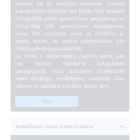
izskatu, kā arī svecītes nolikšana. Sniegtā
pakalpojuma rezultāti tiks fiksēti foto atskaitē
(fotogrāfija pirms apbedījuma sakopšanas un
fotogrāfija pēc apbedījuma sakopšanas),
kuras tiks nosūtītas Jums uz norādīto e-
pasta adresi, lai varētu pārliecināties par
veiktā pakalpojuma kvalitāti.
Ja Jums ir nepieciešami papildu darbi, kas
nav iekļauti standarta uzkopšanas
pakalpojumā, mūsu specialisti profesionāli
veiks situācijas novētējumu, uzklausīs Jūsu
vēlmes un sastādīs veicamo darba tāmi
Pirkt
Apbedījuma vietas labiekārtošana