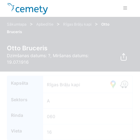
>
>
>
Sākumlapa
Apbedītie
Rīgas Brāļu kapi
Otto
Bruceris
Otto Bruceris
Dzimšanas datums: ?, Miršanas datums:
19.07.1916
Kapsēta
Rīgas Brāļu kapi
Sektors
A
Rinda
060
Vieta
16