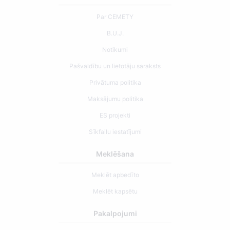
Par CEMETY
B.U.J.
Notikumi
Pašvaldību un lietotāju saraksts
Privātuma politika
Maksājumu politika
ES projekti
Sīkfailu iestatījumi
Meklēšana
Meklēt apbedīto
Meklēt kapsētu
Pakalpojumi