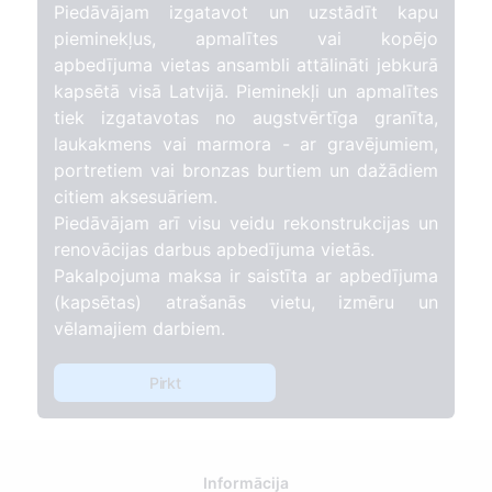
Piedāvājam izgatavot un uzstādīt kapu
pieminekļus, apmalītes vai kopējo
apbedījuma vietas ansambli attālināti jebkurā
kapsētā visā Latvijā. Pieminekļi un apmalītes
tiek izgatavotas no augstvērtīga granīta,
laukakmens vai marmora - ar gravējumiem,
portretiem vai bronzas burtiem un dažādiem
citiem aksesuāriem.
Piedāvājam arī visu veidu rekonstrukcijas un
renovācijas darbus apbedījuma vietās.
Pakalpojuma maksa ir saistīta ar apbedījuma
(kapsētas) atrašanās vietu, izmēru un
vēlamajiem darbiem.
Pirkt
Informācija