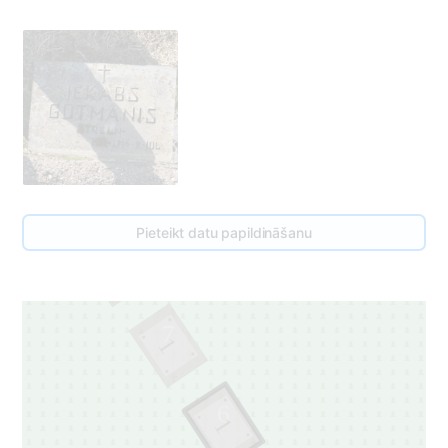
Pieteikt datu papildināšanu
8
7
1
6
1