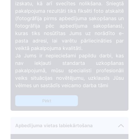
izskatu, kā arī svecītes nolikšana. Sniegtā
pakalpojuma rezultāti tiks fiksēti foto atskaitē
(fotogrāfija pirms apbedījuma sakopšanas un
fotogrāfija pēc apbedījuma sakopšanas),
kuras tiks nosūtītas Jums uz norādīto e-
pasta adresi, lai varētu pārliecināties par
veiktā pakalpojuma kvalitāti.
Ja Jums ir nepieciešami papildu darbi, kas
nav iekļauti standarta uzkopšanas
pakalpojumā, mūsu specialisti profesionāli
veiks situācijas novētējumu, uzklausīs Jūsu
vēlmes un sastādīs veicamo darba tāmi
Pirkt
Apbedījuma vietas labiekārtošana