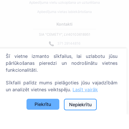
Apbedījuma vietu uzkopšana un uzturēšana
Apbedījuma vietas labiekārtošana
Kontakti
SIA "CEMETY", LV40103618951
371 29144816
info@cemety.lv
Šī vietne izmanto sīkfailus, lai uzlabotu jūsu
Strādājam visā Latvijā!
pārlūkošanas pieredzi un nodrošinātu vietnes
funkcionalitāti.
Sīkfaili palīdz mums pielāgoties jūsu vajadzībām
un analizēt vietnes veiktspēju.
Lasīt vairāk
Administratoriem
Piekrītu
Nepiekrītu
© 2013 - 2026 Cemety Visas tiesības aizsargātas
Privātuma politika un noteikumi.