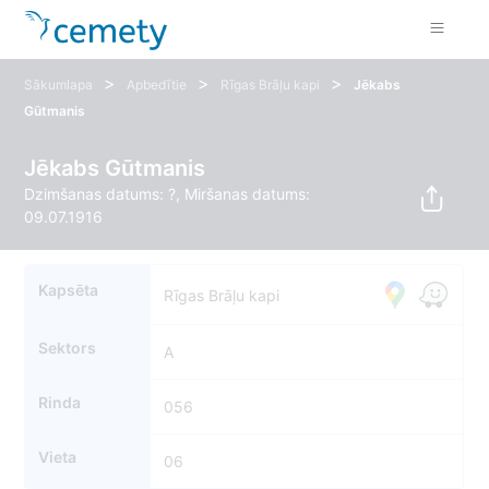
>
>
>
Sākumlapa
Apbedītie
Rīgas Brāļu kapi
Jēkabs
Gūtmanis
Jēkabs Gūtmanis
Dzimšanas datums: ?, Miršanas datums:
09.07.1916
Kapsēta
Rīgas Brāļu kapi
Sektors
A
Rinda
056
Vieta
06