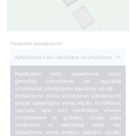
5
1
4
Pieejamie pakalpojumi:
Apbedījuma vietu uzkopšana un uzturēšana
Piedāvājam veikt apbedījuma vietas
ģenerālās uzkopšanas vai regulārās
uzturēšanas pakalpojumu kapsētās Latvijā.
Apbedījuma vietas uzkopšanas pakalpojumā
ietilpst apbedījuma vietas nezāļu likvidēšana,
sakritušo lapu, zaru novākšana, virsmas
nolīdzināšana ar grābekli, vītušo puķu
novākšana un tamlīdzīgi darbi, kas
apbedījuma vietai piešķirs sakoptu vizuālo