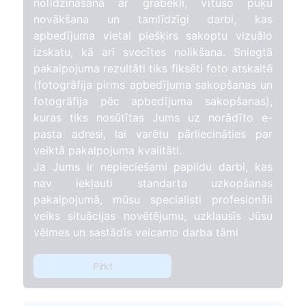
nolīdzināšana ar grābekli, vītušo puķu
novākšana un tamlīdzīgi darbi, kas
apbedījuma vietai piešķirs sakoptu vizuālo
izskatu, kā arī svecītes nolikšana. Sniegtā
pakalpojuma rezultāti tiks fiksēti foto atskaitē
(fotogrāfija pirms apbedījuma sakopšanas un
fotogrāfija pēc apbedījuma sakopšanas),
kuras tiks nosūtītas Jums uz norādīto e-
pasta adresi, lai varētu pārliecināties par
veiktā pakalpojuma kvalitāti.
Ja Jums ir nepieciešami papildu darbi, kas
nav iekļauti standarta uzkopšanas
pakalpojumā, mūsu specialisti profesionāli
veiks situācijas novētējumu, uzklausīs Jūsu
vēlmes un sastādīs veicamo darba tāmi
Pirkt