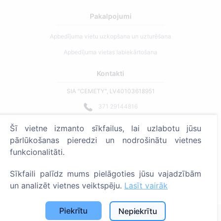
Pakalpojumi
Apbedījuma vietu uzkopšana un uzturēšana
Apbedījuma vietas labiekārtošana
Kontakti
SIA "CEMETY", LV40103618951
371 29144816
info@cemety.lv
Šī vietne izmanto sīkfailus, lai uzlabotu jūsu
Strādājam visā Latvijā!
pārlūkošanas pieredzi un nodrošinātu vietnes
funkcionalitāti.
Sīkfaili palīdz mums pielāgoties jūsu vajadzībām
un analizēt vietnes veiktspēju.
Lasīt vairāk
Administratoriem
Piekrītu
Nepiekrītu
© 2013 - 2026 Cemety Visas tiesības aizsargātas