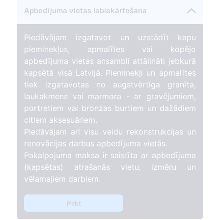
Apbedījuma vietas labiekārtošana
Piedāvājam izgatavot un uzstādīt kapu
pieminekļus, apmalītes vai kopējo
apbedījuma vietas ansambli attālināti jebkurā
kapsētā visā Latvijā. Pieminekļi un apmalītes
tiek izgatavotas no augstvērtīga granīta,
laukakmens vai marmora - ar gravējumiem,
portretiem vai bronzas burtiem un dažādiem
citiem aksesuāriem.
Piedāvājam arī visu veidu rekonstrukcijas un
renovācijas darbus apbedījuma vietās.
Pakalpojuma maksa ir saistīta ar apbedījuma
(kapsētas) atrašanās vietu, izmēru un
vēlamajiem darbiem.
Pirkt