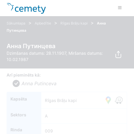
>
>
>
Sākumlapa
Apbedītie
Rīgas Brāļu kapi
Анна
Путинцева
Анна Путинцева
Dzimšanas datums: 28.11.1907, Miršanas datums:
10.02.1987
Arī pieminēts kā:
Anna Putinceva
Kapsēta
Rīgas Brāļu kapi
Sektors
A
Rinda
009