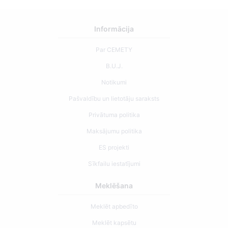
Informācija
Par CEMETY
B.U.J.
Notikumi
Pašvaldību un lietotāju saraksts
Privātuma politika
Maksājumu politika
ES projekti
Sīkfailu iestatījumi
Meklēšana
Meklēt apbedīto
Meklēt kapsētu