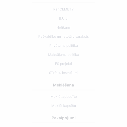
Par CEMETY
B.U.J.
Notikumi
Pašvaldību un lietotāju saraksts
Privātuma politika
Maksājumu politika
ES projekti
Sīkfailu iestatījumi
Meklēšana
Meklēt apbedīto
Meklēt kapsētu
Pakalpojumi