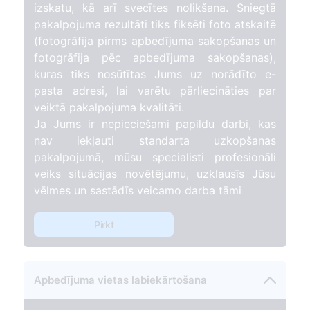
izskatu, kā arī svecītes nolikšana. Sniegtā
pakalpojuma rezultāti tiks fiksēti foto atskaitē
(fotogrāfija pirms apbedījuma sakopšanas un
fotogrāfija pēc apbedījuma sakopšanas),
kuras tiks nosūtītas Jums uz norādīto e-
pasta adresi, lai varētu pārliecināties par
veiktā pakalpojuma kvalitāti.
Ja Jums ir nepieciešami papildu darbi, kas
nav iekļauti standarta uzkopšanas
pakalpojumā, mūsu specialisti profesionāli
veiks situācijas novētējumu, uzklausīs Jūsu
vēlmes un sastādīs veicamo darba tāmi
Pirkt
Apbedījuma vietas labiekārtošana