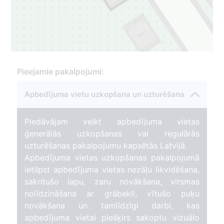
32
1
Pieejamie pakalpojumi:
Apbedījuma vietu uzkopšana un uzturēšana
Piedāvājam veikt apbedījuma vietas
ģenerālās uzkopšanas vai regulārās
uzturēšanas pakalpojumu kapsētās Latvijā.
Apbedījuma vietas uzkopšanas pakalpojumā
ietilpst apbedījuma vietas nezāļu likvidēšana,
sakritušo lapu, zaru novākšana, virsmas
nolīdzināšana ar grābekli, vītušo puķu
novākšana un tamlīdzīgi darbi, kas
apbedījuma vietai piešķirs sakoptu vizuālo