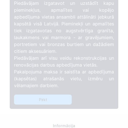
Piedāvājam izgatavot un uzstādīt kapu
pieminekļus, apmalītes vai kopējo
apbedījuma vietas ansambli attālināti jebkurā
kapsētā visā Latvijā. Pieminekļi un apmalītes
tiek izgatavotas no augstvērtīga granīta,
laukakmens vai marmora - ar gravējumiem,
portretiem vai bronzas burtiem un dažādiem
citiem aksesuāriem.
Piedāvājam arī visu veidu rekonstrukcijas un
renovācijas darbus apbedījuma vietās.
Pakalpojuma maksa ir saistīta ar apbedījuma
(kapsētas) atrašanās vietu, izmēru un
vēlamajiem darbiem.
Pirkt
Informācija