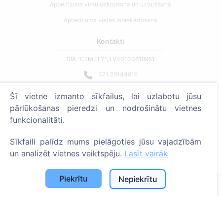
Apbedījuma vietu uzkopšana un uzturēšana
Apbedījuma vietas labiekārtošana
Kontakti
SIA "CEMETY", LV40103618951
371 29144816
info@cemety.lv
Šī vietne izmanto sīkfailus, lai uzlabotu jūsu
Strādājam visā Latvijā!
pārlūkošanas pieredzi un nodrošinātu vietnes
funkcionalitāti.
Sīkfaili palīdz mums pielāgoties jūsu vajadzībām
un analizēt vietnes veiktspēju.
Lasīt vairāk
Administratoriem
Piekrītu
Nepiekrītu
© 2013 - 2026 Cemety Visas tiesības aizsargātas
Privātuma politika un noteikumi.