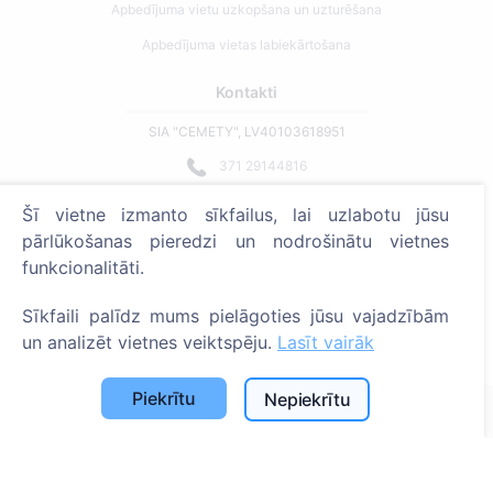
Apbedījuma vietu uzkopšana un uzturēšana
Apbedījuma vietas labiekārtošana
Kontakti
SIA "CEMETY", LV40103618951
371 29144816
info@cemety.lv
Šī vietne izmanto sīkfailus, lai uzlabotu jūsu
Strādājam visā Latvijā!
pārlūkošanas pieredzi un nodrošinātu vietnes
funkcionalitāti.
Sīkfaili palīdz mums pielāgoties jūsu vajadzībām
un analizēt vietnes veiktspēju.
Lasīt vairāk
Administratoriem
Piekrītu
Nepiekrītu
© 2013 - 2026 Cemety Visas tiesības aizsargātas
Privātuma politika un noteikumi.