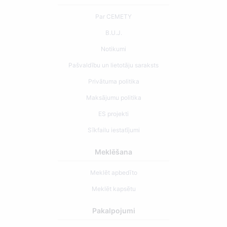
Par CEMETY
B.U.J.
Notikumi
Pašvaldību un lietotāju saraksts
Privātuma politika
Maksājumu politika
ES projekti
Sīkfailu iestatījumi
Meklēšana
Meklēt apbedīto
Meklēt kapsētu
Pakalpojumi