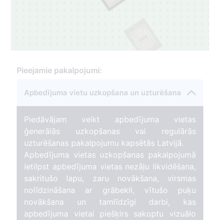
18
1
Pieejamie pakalpojumi:
Apbedījuma vietu uzkopšana un uzturēšana
Piedāvājam veikt apbedījuma vietas
ģenerālās uzkopšanas vai regulārās
uzturēšanas pakalpojumu kapsētās Latvijā.
Apbedījuma vietas uzkopšanas pakalpojumā
ietilpst apbedījuma vietas nezāļu likvidēšana,
sakritušo lapu, zaru novākšana, virsmas
nolīdzināšana ar grābekli, vītušo puķu
novākšana un tamlīdzīgi darbi, kas
apbedījuma vietai piešķirs sakoptu vizuālo