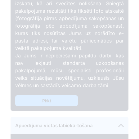
izskatu, kā arī svecītes nolikšana. Sniegtā
pakalpojuma rezultāti tiks fiksēti foto atskaitē
(fotogrāfija pirms apbedījuma sakopšanas un
fotogrāfija pēc apbedījuma sakopšanas),
kuras tiks nosūtītas Jums uz norādīto e-
pasta adresi, lai varētu pārliecināties par
veiktā pakalpojuma kvalitāti.
Ja Jums ir nepieciešami papildu darbi, kas
nav iekļauti standarta uzkopšanas
pakalpojumā, mūsu specialisti profesionāli
veiks situācijas novētējumu, uzklausīs Jūsu
vēlmes un sastādīs veicamo darba tāmi
Pirkt
Apbedījuma vietas labiekārtošana