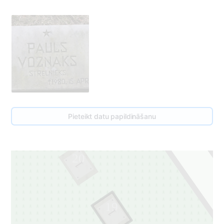
Pieteikt datu papildināšanu
20
1
19
1