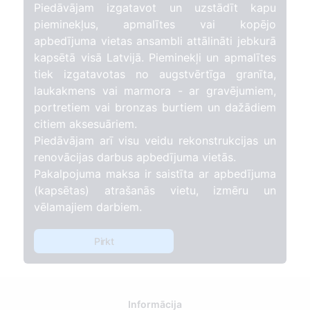
Piedāvājam izgatavot un uzstādīt kapu
pieminekļus, apmalītes vai kopējo
apbedījuma vietas ansambli attālināti jebkurā
kapsētā visā Latvijā. Pieminekļi un apmalītes
tiek izgatavotas no augstvērtīga granīta,
laukakmens vai marmora - ar gravējumiem,
portretiem vai bronzas burtiem un dažādiem
citiem aksesuāriem.
Piedāvājam arī visu veidu rekonstrukcijas un
renovācijas darbus apbedījuma vietās.
Pakalpojuma maksa ir saistīta ar apbedījuma
(kapsētas) atrašanās vietu, izmēru un
vēlamajiem darbiem.
Pirkt
Informācija