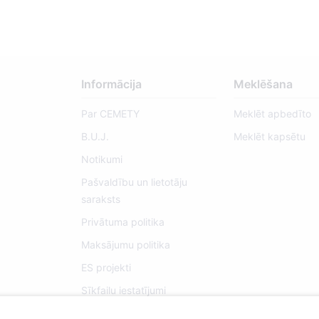
Informācija
Meklēšana
Par CEMETY
Meklēt apbedīto
B.U.J.
Meklēt kapsētu
Notikumi
Pašvaldību un lietotāju
saraksts
Privātuma politika
Maksājumu politika
ES projekti
Sīkfailu iestatījumi