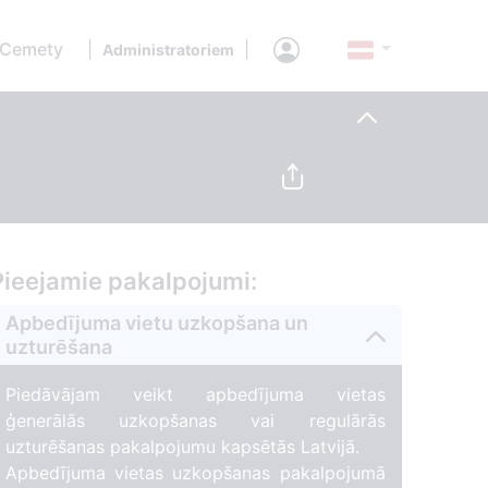
 Cemety
|
|
Administratoriem
Pieejamie pakalpojumi:
Apbedījuma vietu uzkopšana un
uzturēšana
Piedāvājam veikt apbedījuma vietas
ģenerālās uzkopšanas vai regulārās
uzturēšanas pakalpojumu kapsētās Latvijā.
Apbedījuma vietas uzkopšanas pakalpojumā