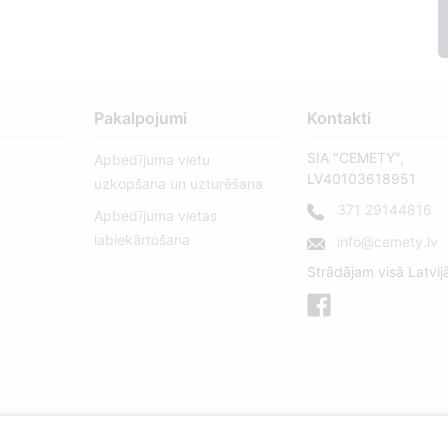
Pakalpojumi
Kontakti
SIA "CEMETY",
Apbedījuma vietu
LV40103618951
uzkopšana un uzturēšana
371 29144816
Apbedījuma vietas
labiekārtošana
info@cemety.lv
Strādājam visā Latvij