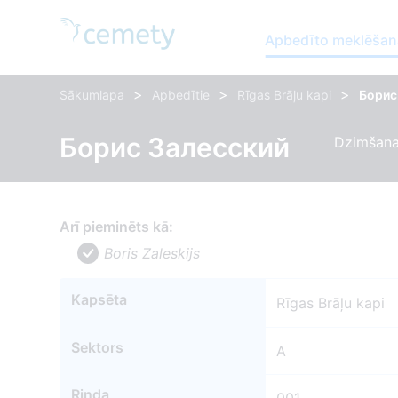
Apbedīto meklēšan
>
>
>
Sākumlapa
Apbedītie
Rīgas Brāļu kapi
Борис
Борис Залесский
Dzimšanas
Arī pieminēts kā:
Boris Zaleskijs
Kapsēta
Rīgas Brāļu kapi
Sektors
A
Rinda