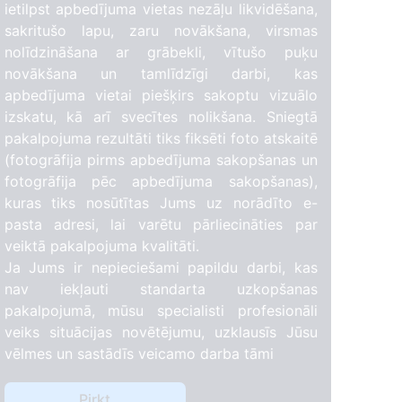
ietilpst apbedījuma vietas nezāļu likvidēšana,
sakritušo lapu, zaru novākšana, virsmas
nolīdzināšana ar grābekli, vītušo puķu
novākšana un tamlīdzīgi darbi, kas
apbedījuma vietai piešķirs sakoptu vizuālo
izskatu, kā arī svecītes nolikšana. Sniegtā
pakalpojuma rezultāti tiks fiksēti foto atskaitē
(fotogrāfija pirms apbedījuma sakopšanas un
fotogrāfija pēc apbedījuma sakopšanas),
kuras tiks nosūtītas Jums uz norādīto e-
pasta adresi, lai varētu pārliecināties par
veiktā pakalpojuma kvalitāti.
Ja Jums ir nepieciešami papildu darbi, kas
nav iekļauti standarta uzkopšanas
pakalpojumā, mūsu specialisti profesionāli
veiks situācijas novētējumu, uzklausīs Jūsu
vēlmes un sastādīs veicamo darba tāmi
Pirkt