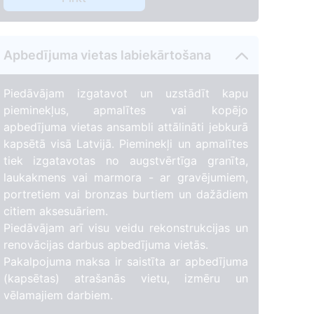
Apbedījuma vietas labiekārtošana
Piedāvājam izgatavot un uzstādīt kapu
pieminekļus, apmalītes vai kopējo
apbedījuma vietas ansambli attālināti jebkurā
kapsētā visā Latvijā. Pieminekļi un apmalītes
tiek izgatavotas no augstvērtīga granīta,
laukakmens vai marmora - ar gravējumiem,
portretiem vai bronzas burtiem un dažādiem
citiem aksesuāriem.
Piedāvājam arī visu veidu rekonstrukcijas un
renovācijas darbus apbedījuma vietās.
Pakalpojuma maksa ir saistīta ar apbedījuma
(kapsētas) atrašanās vietu, izmēru un
vēlamajiem darbiem.