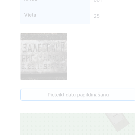
001
Vieta
25
Pieteikt datu papildināšanu
26
1