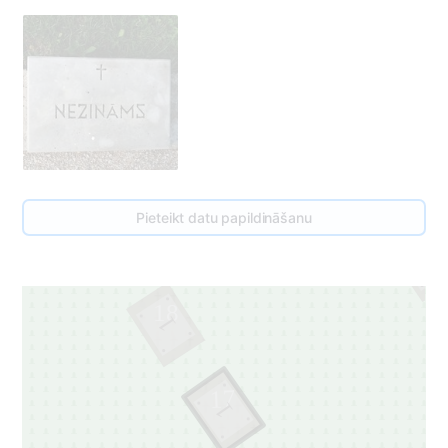
Pieteikt datu papildināšanu
17
1
18
1
17
1