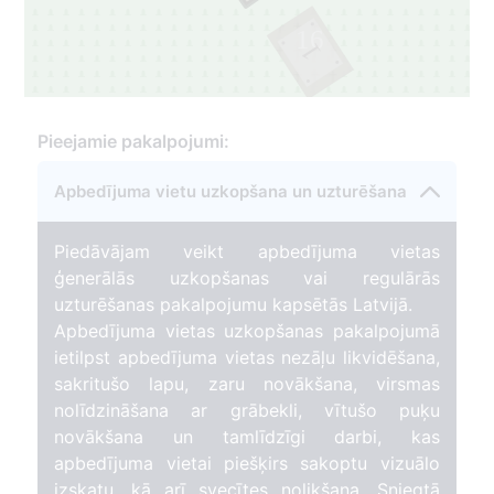
16
1
Pieejamie pakalpojumi:
Apbedījuma vietu uzkopšana un uzturēšana
Piedāvājam veikt apbedījuma vietas
ģenerālās uzkopšanas vai regulārās
uzturēšanas pakalpojumu kapsētās Latvijā.
Apbedījuma vietas uzkopšanas pakalpojumā
ietilpst apbedījuma vietas nezāļu likvidēšana,
sakritušo lapu, zaru novākšana, virsmas
nolīdzināšana ar grābekli, vītušo puķu
novākšana un tamlīdzīgi darbi, kas
apbedījuma vietai piešķirs sakoptu vizuālo
izskatu, kā arī svecītes nolikšana. Sniegtā