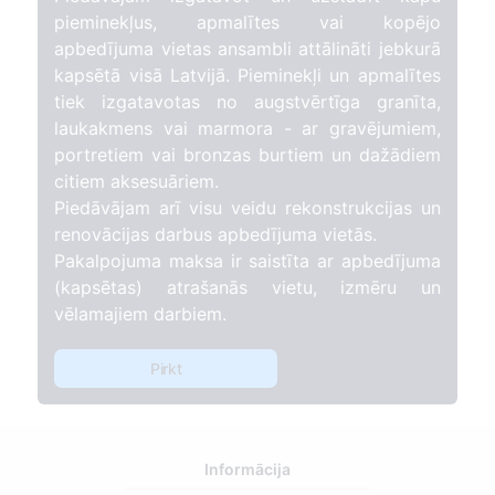
pieminekļus, apmalītes vai kopējo
apbedījuma vietas ansambli attālināti jebkurā
kapsētā visā Latvijā. Pieminekļi un apmalītes
tiek izgatavotas no augstvērtīga granīta,
laukakmens vai marmora - ar gravējumiem,
portretiem vai bronzas burtiem un dažādiem
citiem aksesuāriem.
Piedāvājam arī visu veidu rekonstrukcijas un
renovācijas darbus apbedījuma vietās.
Pakalpojuma maksa ir saistīta ar apbedījuma
(kapsētas) atrašanās vietu, izmēru un
vēlamajiem darbiem.
Pirkt
Informācija