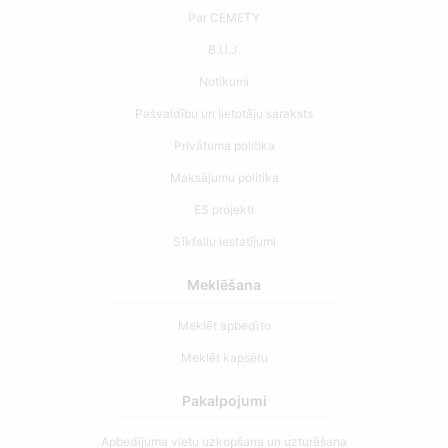
Par CEMETY
B.U.J.
Notikumi
Pašvaldību un lietotāju saraksts
Privātuma politika
Maksājumu politika
ES projekti
Sīkfailu iestatījumi
Meklēšana
Meklēt apbedīto
Meklēt kapsētu
Pakalpojumi
Apbedījuma vietu uzkopšana un uzturēšana