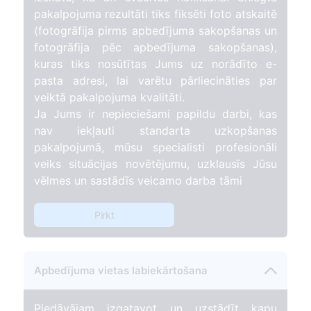
pakalpojuma rezultāti tiks fiksēti foto atskaitē
(fotogrāfija pirms apbedījuma sakopšanas un
fotogrāfija pēc apbedījuma sakopšanas),
kuras tiks nosūtītas Jums uz norādīto e-
pasta adresi, lai varētu pārliecināties par
veiktā pakalpojuma kvalitāti.
Ja Jums ir nepieciešami papildu darbi, kas
nav iekļauti standarta uzkopšanas
pakalpojumā, mūsu specialisti profesionāli
veiks situācijas novētējumu, uzklausīs Jūsu
vēlmes un sastādīs veicamo darba tāmi
Pirkt
Apbedījuma vietas labiekārtošana
Piedāvājam izgatavot un uzstādīt kapu