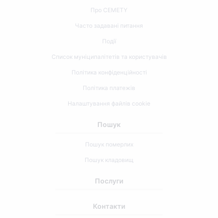
Про CEMETY
Часто задавані питання
Події
Список муніципалітетів та користувачів
Політика конфіденційності
Політика платежів
Налаштування файлів cookie
Пошук
Пошук померлих
Пошук кладовищ
Послуги
Контакти