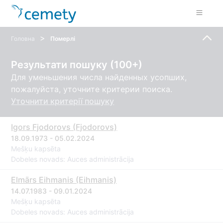
>
Головна
Померлі
Результати пошуку (100+)
Для уменьшения числа найденных усопших,
пожалуйста, уточните критерии поиска.
Уточнити критерії пошуку
Igors Fjodorovs (Fjodorovs)
18.09.1973 - 05.02.2024
Mešķu kapsēta
Dobeles novads: Auces administrācija
Elmārs Eihmanis (Eihmanis)
14.07.1983 - 09.01.2024
Mešķu kapsēta
Dobeles novads: Auces administrācija