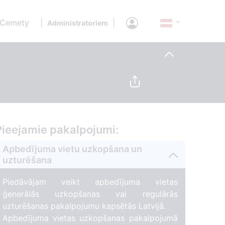
 Cemety
|
|
Administratoriem
Pieejamie pakalpojumi:
Apbedījuma vietu uzkopšana un
uzturēšana
Piedāvājam veikt apbedījuma vietas
ģenerālās uzkopšanas vai regulārās
uzturēšanas pakalpojumu kapsētās Latvijā.
Apbedījuma vietas uzkopšanas pakalpojumā