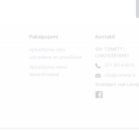
Pakalpojumi
Kontakti
SIA "CEMETY",
Apbedījuma vietu
LV40103618951
uzkopšana un uzturēšana
371 29144816
Apbedījuma vietas
labiekārtošana
info@cemety.lv
Strādājam visā Latvij