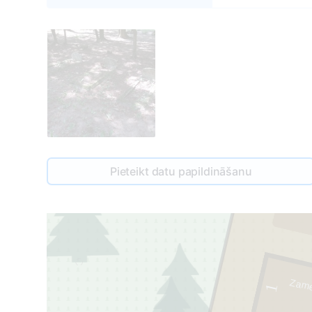
Pieteikt datu papildināšanu
89
2
Zamel
1