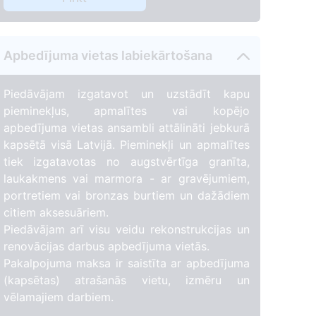
Apbedījuma vietas labiekārtošana
Piedāvājam izgatavot un uzstādīt kapu
pieminekļus, apmalītes vai kopējo
apbedījuma vietas ansambli attālināti jebkurā
kapsētā visā Latvijā. Pieminekļi un apmalītes
tiek izgatavotas no augstvērtīga granīta,
laukakmens vai marmora - ar gravējumiem,
portretiem vai bronzas burtiem un dažādiem
citiem aksesuāriem.
Piedāvājam arī visu veidu rekonstrukcijas un
renovācijas darbus apbedījuma vietās.
Pakalpojuma maksa ir saistīta ar apbedījuma
(kapsētas) atrašanās vietu, izmēru un
vēlamajiem darbiem.