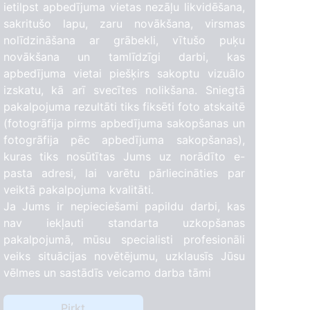
ietilpst apbedījuma vietas nezāļu likvidēšana,
sakritušo lapu, zaru novākšana, virsmas
nolīdzināšana ar grābekli, vītušo puķu
novākšana un tamlīdzīgi darbi, kas
apbedījuma vietai piešķirs sakoptu vizuālo
izskatu, kā arī svecītes nolikšana. Sniegtā
pakalpojuma rezultāti tiks fiksēti foto atskaitē
(fotogrāfija pirms apbedījuma sakopšanas un
fotogrāfija pēc apbedījuma sakopšanas),
kuras tiks nosūtītas Jums uz norādīto e-
pasta adresi, lai varētu pārliecināties par
veiktā pakalpojuma kvalitāti.
Ja Jums ir nepieciešami papildu darbi, kas
nav iekļauti standarta uzkopšanas
pakalpojumā, mūsu specialisti profesionāli
veiks situācijas novētējumu, uzklausīs Jūsu
vēlmes un sastādīs veicamo darba tāmi
Pirkt