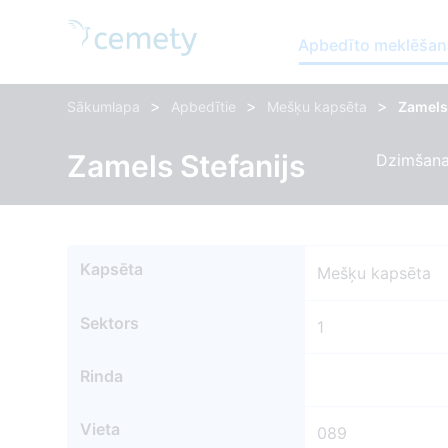
Apbedīto meklēšan
>
>
>
Sākumlapa
Apbedītie
Mešķu kapsēta
Zamels 
Zamels Stefanijs
Dzimšana
Kapsēta
Mešķu kapsēta
Sektors
1
Rinda
Vieta
089