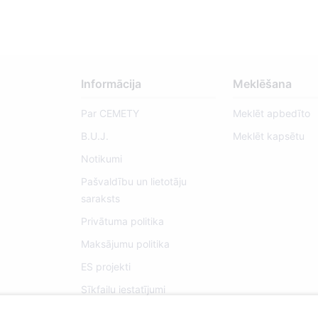
Informācija
Meklēšana
Par CEMETY
Meklēt apbedīto
B.U.J.
Meklēt kapsētu
Notikumi
Pašvaldību un lietotāju
saraksts
Privātuma politika
Maksājumu politika
ES projekti
Sīkfailu iestatījumi