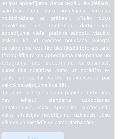
ietilpst apbedījuma vietas nezāļu likvidēšana,
sakritušo lapu, zaru novākšana, virsmas
nolīdzināšana ar grābekli, vītušo puķu
novākšana un tamlīdzīgi darbi, kas
apbedījuma vietai piešķirs sakoptu vizuālo
izskatu, kā arī svecītes nolikšana. Sniegtā
pakalpojuma rezultāti tiks fiksēti foto atskaitē
(fotogrāfija pirms apbedījuma sakopšanas un
fotogrāfija pēc apbedījuma sakopšanas),
kuras tiks nosūtītas Jums uz norādīto e-
pasta adresi, lai varētu pārliecināties par
veiktā pakalpojuma kvalitāti.
Ja Jums ir nepieciešami papildu darbi, kas
nav iekļauti standarta uzkopšanas
pakalpojumā, mūsu specialisti profesionāli
veiks situācijas novētējumu, uzklausīs Jūsu
vēlmes un sastādīs veicamo darba tāmi
Pirkt