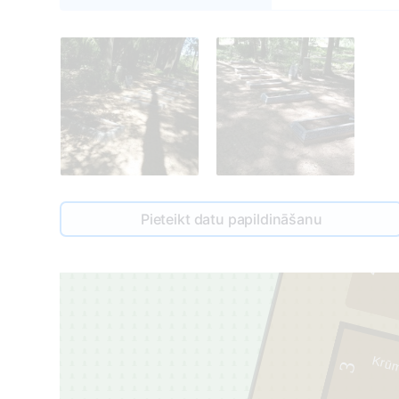
123
Pieteikt datu papildināšanu
4
Krūm
3