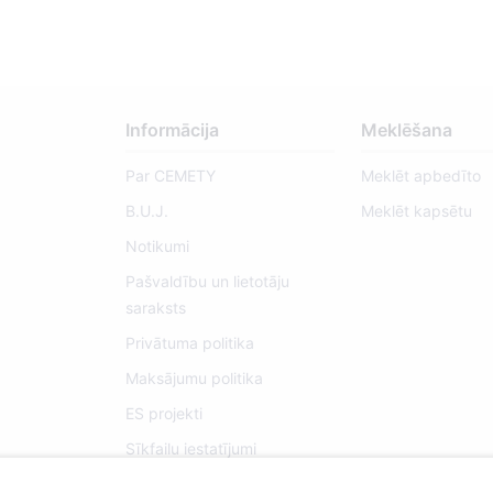
Informācija
Meklēšana
Par CEMETY
Meklēt apbedīto
B.U.J.
Meklēt kapsētu
Notikumi
Pašvaldību un lietotāju
saraksts
Privātuma politika
Maksājumu politika
ES projekti
Sīkfailu iestatījumi