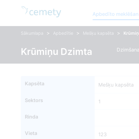
Apbedīto meklēšan
>
>
>
Sākumlapa
Apbedītie
Mešķu kapsēta
Krūmiņ
Krūmiņu Dzimta
Dzimšana
Kapsēta
Mešķu kapsēta
Sektors
1
Rinda
Vieta
123