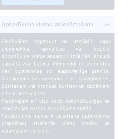
Apbedījuma vietas labiekārtošana
Piedāvājam izgatavot un uzstādīt kapu
pieminekļus, apmalītes vai kopējo
apbedījuma vietas ansambli attālināti jebkurā
kapsētā visā Latvijā. Pieminekļi un apmalītes
tiek izgatavotas no augstvērtīga granīta,
laukakmens vai marmora - ar gravējumiem,
portretiem vai bronzas burtiem un dažādiem
citiem aksesuāriem.
Piedāvājam arī visu veidu rekonstrukcijas un
renovācijas darbus apbedījuma vietās.
Pakalpojuma maksa ir saistīta ar apbedījuma
(kapsētas) atrašanās vietu, izmēru un
vēlamajiem darbiem.