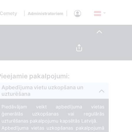
 Cemety
|
|
Administratoriem
Pieejamie pakalpojumi:
Apbedījuma vietu uzkopšana un
uzturēšana
Piedāvājam veikt apbedījuma vietas
ģenerālās uzkopšanas vai regulārās
uzturēšanas pakalpojumu kapsētās Latvijā.
Apbedījuma vietas uzkopšanas pakalpojumā