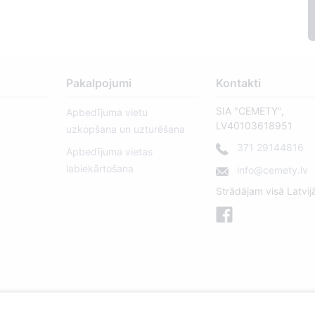
Pakalpojumi
Kontakti
SIA "CEMETY",
Apbedījuma vietu
LV40103618951
uzkopšana un uzturēšana
371 29144816
Apbedījuma vietas
labiekārtošana
info@cemety.lv
Strādājam visā Latvij