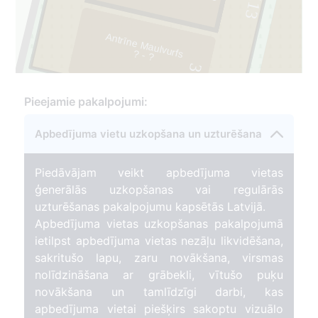
113
Antrīne Maulvurfs
? - ?
3
Pieejamie pakalpojumi:
Apbedījuma vietu uzkopšana un uzturēšana
Piedāvājam veikt apbedījuma vietas
ģenerālās uzkopšanas vai regulārās
uzturēšanas pakalpojumu kapsētās Latvijā.
Apbedījuma vietas uzkopšanas pakalpojumā
ietilpst apbedījuma vietas nezāļu likvidēšana,
sakritušo lapu, zaru novākšana, virsmas
nolīdzināšana ar grābekli, vītušo puķu
novākšana un tamlīdzīgi darbi, kas
apbedījuma vietai piešķirs sakoptu vizuālo