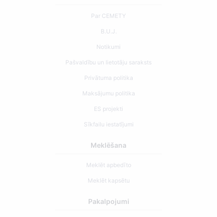
Par CEMETY
B.U.J.
Notikumi
Pašvaldību un lietotāju saraksts
Privātuma politika
Maksājumu politika
ES projekti
Sīkfailu iestatījumi
Meklēšana
Meklēt apbedīto
Meklēt kapsētu
Pakalpojumi