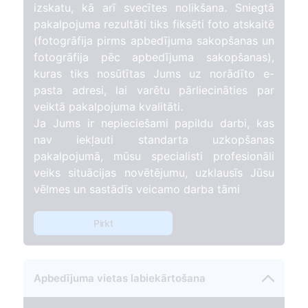
izskatu, kā arī svecītes nolikšana. Sniegtā
pakalpojuma rezultāti tiks fiksēti foto atskaitē
(fotogrāfija pirms apbedījuma sakopšanas un
fotogrāfija pēc apbedījuma sakopšanas),
kuras tiks nosūtītas Jums uz norādīto e-
pasta adresi, lai varētu pārliecināties par
veiktā pakalpojuma kvalitāti.
Ja Jums ir nepieciešami papildu darbi, kas
nav iekļauti standarta uzkopšanas
pakalpojumā, mūsu specialisti profesionāli
veiks situācijas novētējumu, uzklausīs Jūsu
vēlmes un sastādīs veicamo darba tāmi
Pirkt
Apbedījuma vietas labiekārtošana