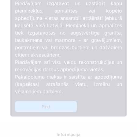
Piedāvājam izgatavot un uzstādīt kapu
pieminekļus, apmalītes vai kopējo
apbedījuma vietas ansambli attālināti jebkurā
kapsētā visā Latvijā. Pieminekļi un apmalītes
tiek izgatavotas no augstvērtīga granīta,
laukakmens vai marmora - ar gravējumiem,
portretiem vai bronzas burtiem un dažādiem
citiem aksesuāriem.
Piedāvājam arī visu veidu rekonstrukcijas un
renovācijas darbus apbedījuma vietās.
Pakalpojuma maksa ir saistīta ar apbedījuma
(kapsētas) atrašanās vietu, izmēru un
vēlamajiem darbiem.
Pirkt
Informācija