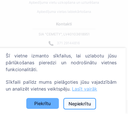
Apbedījuma vietu uzkopšana un uzturēšana
Apbedījuma vietas labiekārtošana
Kontakti
SIA "CEMETY", LV40103618951
371 29144816
info@cemety.lv
Šī vietne izmanto sīkfailus, lai uzlabotu jūsu
Strādājam visā Latvijā!
pārlūkošanas pieredzi un nodrošinātu vietnes
funkcionalitāti.
Sīkfaili palīdz mums pielāgoties jūsu vajadzībām
un analizēt vietnes veiktspēju.
Lasīt vairāk
Administratoriem
Piekrītu
Nepiekrītu
© 2013 - 2026 Cemety Visas tiesības aizsargātas
Privātuma politika un noteikumi.