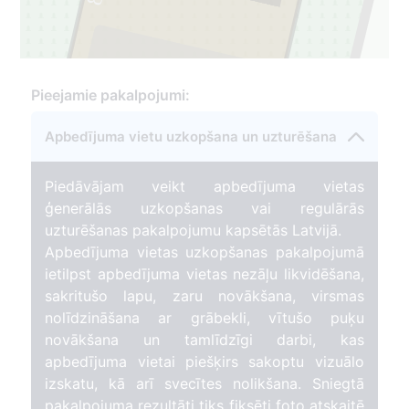
1
Pieejamie pakalpojumi:
Apbedījuma vietu uzkopšana un uzturēšana
Piedāvājam veikt apbedījuma vietas
ģenerālās uzkopšanas vai regulārās
uzturēšanas pakalpojumu kapsētās Latvijā.
Apbedījuma vietas uzkopšanas pakalpojumā
ietilpst apbedījuma vietas nezāļu likvidēšana,
sakritušo lapu, zaru novākšana, virsmas
nolīdzināšana ar grābekli, vītušo puķu
novākšana un tamlīdzīgi darbi, kas
apbedījuma vietai piešķirs sakoptu vizuālo
izskatu, kā arī svecītes nolikšana. Sniegtā
pakalpojuma rezultāti tiks fiksēti foto atskaitē