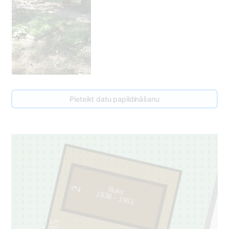
Pieteikt datu papildināšanu
2
Buks
1936 - 1951
85