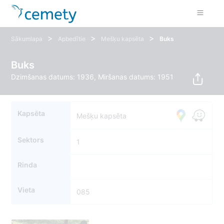
>
>
>
Sākumlapa
Apbedītie
Mešķu kapsēta
Buks
Buks
Dzimšanas datums: 1936, Miršanas datums: 1951
Kapsēta
Mešķu kapsēta
Sektors
1
Rinda
Vieta
085