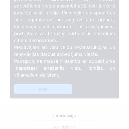
apbedījuma vietas ansambli attālināti jebkurā
kapsētā visā Latvijā. Pieminekļi un apmalītes
tiek izgatavotas no augstvērtīga granīta,
laukakmens vai marmora - ar gravējumiem,
portretiem vai bronzas burtiem un dažādiem
citiem aksesuāriem.
Piedāvājam arī visu veidu rekonstrukcijas un
renovācijas darbus apbedījuma vietās.
Pakalpojuma maksa ir saistīta ar apbedījuma
(kapsētas) atrašanās vietu, izmēru un
vēlamajiem darbiem.
Pirkt
Informācija
Par CEMETY