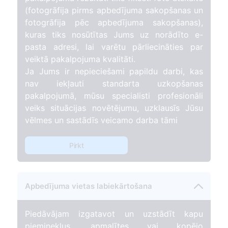
(fotogrāfija pirms apbedījuma sakopšanas un
fotogrāfija pēc apbedījuma sakopšanas),
kuras tiks nosūtītas Jums uz norādīto e-
pasta adresi, lai varētu pārliecināties par
veiktā pakalpojuma kvalitāti.
Ja Jums ir nepieciešami papildu darbi, kas
nav iekļauti standarta uzkopšanas
pakalpojumā, mūsu specialisti profesionāli
veiks situācijas novētējumu, uzklausīs Jūsu
vēlmes un sastādīs veicamo darba tāmi
Pirkt
Apbedījuma vietas labiekārtošana
Piedāvājam izgatavot un uzstādīt kapu
pieminekļus, apmalītes vai kopējo