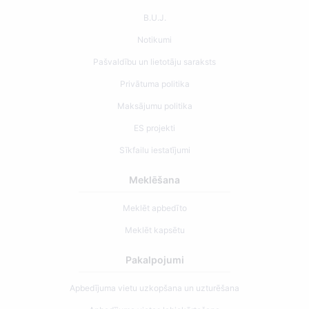
B.U.J.
Notikumi
Pašvaldību un lietotāju saraksts
Privātuma politika
Maksājumu politika
ES projekti
Sīkfailu iestatījumi
Meklēšana
Meklēt apbedīto
Meklēt kapsētu
Pakalpojumi
Apbedījuma vietu uzkopšana un uzturēšana