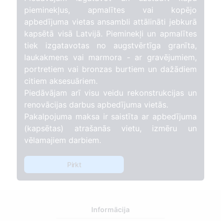
pieminekļus, apmalītes vai kopējo
apbedījuma vietas ansambli attālināti jebkurā
kapsētā visā Latvijā. Pieminekļi un apmalītes
tiek izgatavotas no augstvērtīga granīta,
laukakmens vai marmora - ar gravējumiem,
portretiem vai bronzas burtiem un dažādiem
citiem aksesuāriem.
Piedāvājam arī visu veidu rekonstrukcijas un
renovācijas darbus apbedījuma vietās.
Pakalpojuma maksa ir saistīta ar apbedījuma
(kapsētas) atrašanās vietu, izmēru un
vēlamajiem darbiem.
Pirkt
Informācija