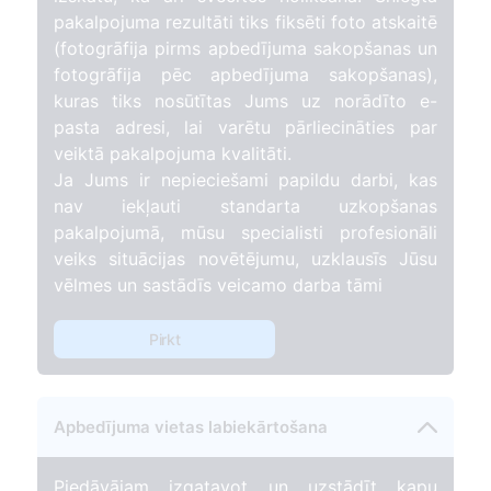
pakalpojuma rezultāti tiks fiksēti foto atskaitē
(fotogrāfija pirms apbedījuma sakopšanas un
fotogrāfija pēc apbedījuma sakopšanas),
kuras tiks nosūtītas Jums uz norādīto e-
pasta adresi, lai varētu pārliecināties par
veiktā pakalpojuma kvalitāti.
Ja Jums ir nepieciešami papildu darbi, kas
nav iekļauti standarta uzkopšanas
pakalpojumā, mūsu specialisti profesionāli
veiks situācijas novētējumu, uzklausīs Jūsu
vēlmes un sastādīs veicamo darba tāmi
Pirkt
Apbedījuma vietas labiekārtošana
Piedāvājam izgatavot un uzstādīt kapu