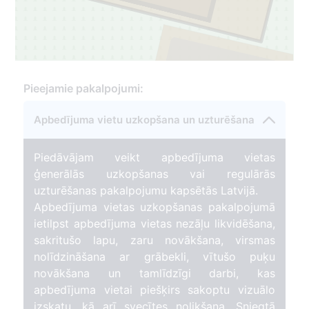
Pieejamie pakalpojumi:
1
Apbedījuma vietu uzkopšana un uzturēšana
127
Piedāvājam veikt apbedījuma vietas
ģenerālās uzkopšanas vai regulārās
uzturēšanas pakalpojumu kapsētās Latvijā.
Apbedījuma vietas uzkopšanas pakalpojumā
ietilpst apbedījuma vietas nezāļu likvidēšana,
sakritušo lapu, zaru novākšana, virsmas
nolīdzināšana ar grābekli, vītušo puķu
novākšana un tamlīdzīgi darbi, kas
apbedījuma vietai piešķirs sakoptu vizuālo
izskatu, kā arī svecītes nolikšana. Sniegtā