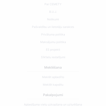
Par CEMETY
B.U.J.
Notikumi
Pašvaldību un lietotāju saraksts
Privātuma politika
Maksājumu politika
ES projekti
Sīkfailu iestatījumi
Meklēšana
Meklēt apbedīto
Meklēt kapsētu
Pakalpojumi
Apbedījuma vietu uzkopšana un uzturēšana