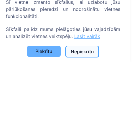
Šī vietne izmanto sīkfailus, lai uzlabotu jūsu
ES projekti
pārlūkošanas pieredzi un nodrošinātu vietnes
Sīkfailu iestatījumi
funkcionalitāti.
Meklēšana
Sīkfaili palīdz mums pielāgoties jūsu vajadzībām
un analizēt vietnes veiktspēju.
Lasīt vairāk
Meklēt apbedīto
Meklēt kapsētu
Piekrītu
Nepiekrītu
Pakalpojumi
Apbedījuma vietu uzkopšana un uzturēšana
Apbedījuma vietas labiekārtošana
Kontakti
SIA "CEMETY", LV40103618951
371 29144816
info@cemety.lv
Strādājam visā Latvijā!