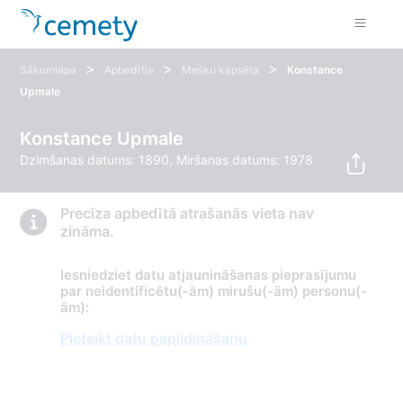
>
>
>
Sākumlapa
Apbedītie
Mešķu kapsēta
Konstance
Upmale
Konstance Upmale
Dzimšanas datums: 1890, Miršanas datums: 1978
Precīza apbedītā atrašanās vieta nav
zināma.
Iesniedziet datu atjaunināšanas pieprasījumu
par neidentificētu(-ām) mirušu(-ām) personu(-
ām):
Pieteikt datu papildināšanu