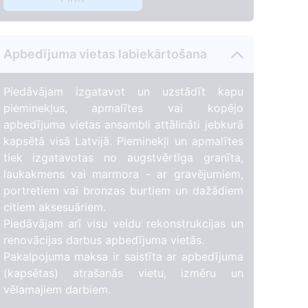
Apbedījuma vietas labiekārtošana
Piedāvājam izgatavot un uzstādīt kapu
pieminekļus, apmalītes vai kopējo
apbedījuma vietas ansambli attālināti jebkurā
kapsētā visā Latvijā. Pieminekļi un apmalītes
tiek izgatavotas no augstvērtīga granīta,
laukakmens vai marmora - ar gravējumiem,
portretiem vai bronzas burtiem un dažādiem
citiem aksesuāriem.
Piedāvājam arī visu veidu rekonstrukcijas un
renovācijas darbus apbedījuma vietās.
Pakalpojuma maksa ir saistīta ar apbedījuma
(kapsētas) atrašanās vietu, izmēru un
vēlamajiem darbiem.