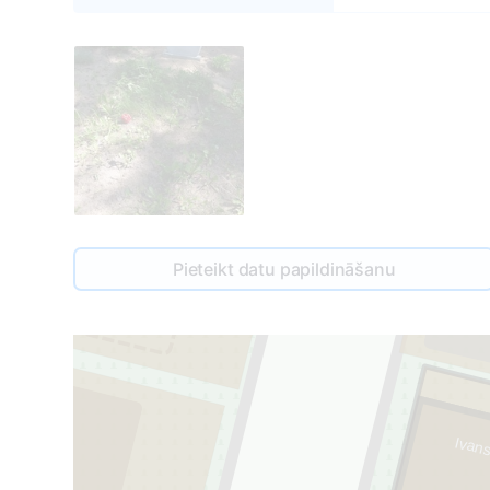
21
Pieteikt datu papildināšanu
4
Ivans