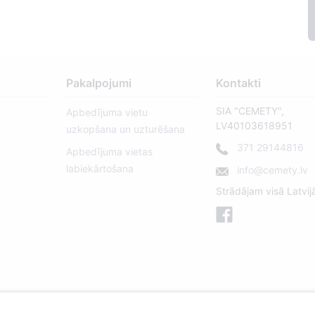
Pakalpojumi
Kontakti
SIA "CEMETY",
Apbedījuma vietu
LV40103618951
uzkopšana un uzturēšana
371 29144816
Apbedījuma vietas
labiekārtošana
info@cemety.lv
Strādājam visā Latvij