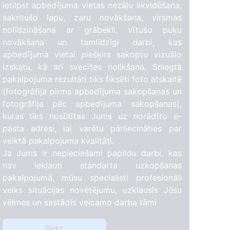
ietilpst apbedījuma vietas nezāļu likvidēšana,
sakritušo lapu, zaru novākšana, virsmas
nolīdzināšana ar grābekli, vītušo puķu
novākšana un tamlīdzīgi darbi, kas
apbedījuma vietai piešķirs sakoptu vizuālo
izskatu, kā arī svecītes nolikšana. Sniegtā
pakalpojuma rezultāti tiks fiksēti foto atskaitē
(fotogrāfija pirms apbedījuma sakopšanas un
fotogrāfija pēc apbedījuma sakopšanas),
kuras tiks nosūtītas Jums uz norādīto e-
pasta adresi, lai varētu pārliecināties par
veiktā pakalpojuma kvalitāti.
Ja Jums ir nepieciešami papildu darbi, kas
nav iekļauti standarta uzkopšanas
pakalpojumā, mūsu specialisti profesionāli
veiks situācijas novētējumu, uzklausīs Jūsu
vēlmes un sastādīs veicamo darba tāmi
Pirkt