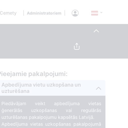
 Cemety
|
|
Administratoriem
Pieejamie pakalpojumi:
Apbedījuma vietu uzkopšana un
uzturēšana
Piedāvājam veikt apbedījuma vietas
ģenerālās uzkopšanas vai regulārās
uzturēšanas pakalpojumu kapsētās Latvijā.
Apbedījuma vietas uzkopšanas pakalpojumā