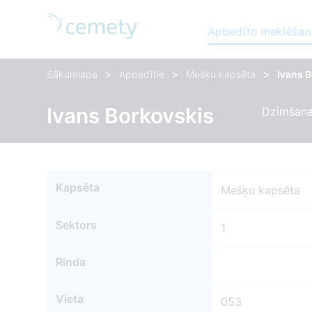
Apbedīto meklēšan
>
>
>
Sākumlapa
Apbedītie
Mešķu kapsēta
Ivans 
Ivans Borkovskis
Dzimšana
Kapsēta
Mešķu kapsēta
Sektors
1
Rinda
Vieta
053