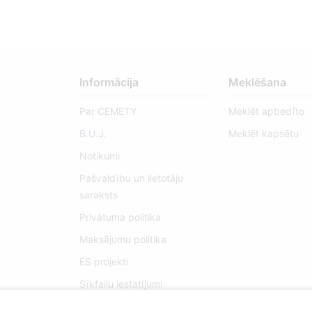
Informācija
Meklēšana
Par CEMETY
Meklēt apbedīto
B.U.J.
Meklēt kapsētu
Notikumi
Pašvaldību un lietotāju
saraksts
Privātuma politika
Maksājumu politika
ES projekti
Sīkfailu iestatījumi