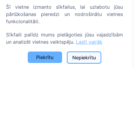
ES projekti
Šī vietne izmanto sīkfailus, lai uzlabotu jūsu
pārlūkošanas pieredzi un nodrošinātu vietnes
Sīkfailu iestatījumi
funkcionalitāti.
Meklēšana
Sīkfaili palīdz mums pielāgoties jūsu vajadzībām
Meklēt apbedīto
un analizēt vietnes veiktspēju.
Lasīt vairāk
Meklēt kapsētu
Piekrītu
Nepiekrītu
Pakalpojumi
Apbedījuma vietu uzkopšana un uzturēšana
Apbedījuma vietas labiekārtošana
Kontakti
SIA "CEMETY", LV40103618951
371 29144816
info@cemety.lv