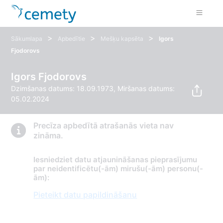
>
>
>
Sākumlapa
Apbedītie
Mešķu kapsēta
Igors
Fjodorovs
Igors Fjodorovs
Dzimšanas datums: 18.09.1973, Miršanas datums:
05.02.2024
Precīza apbedītā atrašanās vieta nav
zināma.
Iesniedziet datu atjaunināšanas pieprasījumu
par neidentificētu(-ām) mirušu(-ām) personu(-
ām):
Pieteikt datu papildināšanu