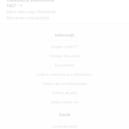
1907 - ?
Miera ielas kapi (Rēzekne)
Rēzeknes valstspilsēta
Informații
Despre CEMETY
Întrebări frecvente
Evenimente
Listă a comunelor și a utilizatorilor
Politica de confidențialitate
Politica de plăți
Setări cookie-uri
Caută
Caută decedați