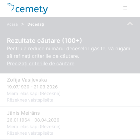
>
Acasă
Decedați
Rezultate căutare (100+)
Pentru a reduce numărul deceselor găsite, vă rugăm
să rafinați criteriile de căutare.
Precizați criteriile de căutare
Zofija Vasiļevska
19.07.1930 - 21.03.2026
Miera ielas kapi (Rēzekne)
Rēzeknes valstspilsēta
Jānis Meirāns
26.01.1964 - 08.04.2026
Miera ielas kapi (Rēzekne)
Rēzeknes valstspilsēta