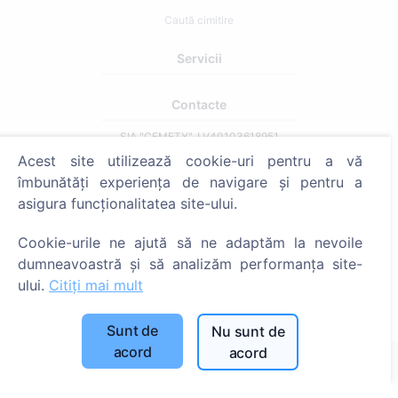
Caută cimitire
Servicii
Contacte
SIA "CEMETY", LV40103618951
Acest site utilizează cookie-uri pentru a vă
371 29144816
îmbunătăți experiența de navigare și pentru a
info@cemety.lv
asigura funcționalitatea site-ului.
Activăm în toată țara!
Cookie-urile ne ajută să ne adaptăm la nevoile
dumneavoastră și să analizăm performanța site-
ului.
Citiți mai mult
Administratori
Sunt de
Nu sunt de
acord
acord
© 2013 - 2026 Cemety Toate drepturile rezervate
Politica de confidențialitate și termeni.