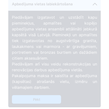
Apbedījuma vietas labiekārtošana
Piedāvājam izgatavot un uzstādīt kapu
pieminekļus, apmalītes vai kopējo
apbedījuma vietas ansambli attālināti jebkurā
kapsētā visā Latvijā. Pieminekļi un apmalītes
tiek izgatavotas no augstvērtīga granīta,
laukakmens vai marmora - ar gravējumiem,
portretiem vai bronzas burtiem un dažādiem
citiem aksesuāriem.
Piedāvājam arī visu veidu rekonstrukcijas un
renovācijas darbus apbedījuma vietās.
Pakalpojuma maksa ir saistīta ar apbedījuma
(kapsētas) atrašanās vietu, izmēru un
vēlamajiem darbiem.
Pirkt