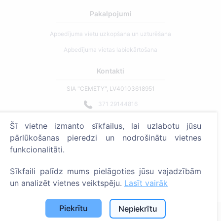
Pakalpojumi
Apbedījuma vietu uzkopšana un uzturēšana
Apbedījuma vietas labiekārtošana
Kontakti
SIA "CEMETY", LV40103618951
371 29144816
info@cemety.lv
Šī vietne izmanto sīkfailus, lai uzlabotu jūsu
Strādājam visā Latvijā!
pārlūkošanas pieredzi un nodrošinātu vietnes
funkcionalitāti.
Sīkfaili palīdz mums pielāgoties jūsu vajadzībām
un analizēt vietnes veiktspēju.
Lasīt vairāk
Administratoriem
Piekrītu
Nepiekrītu
© 2013 - 2026 Cemety Visas tiesības aizsargātas
Privātuma politika un noteikumi.