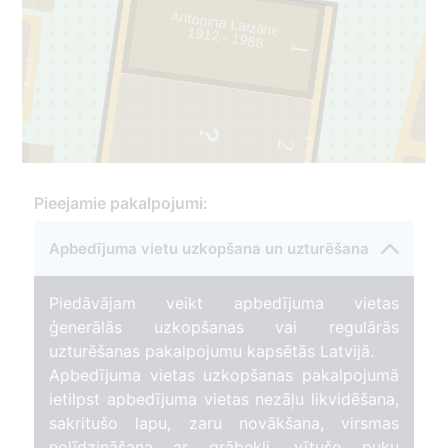
Antoņina Laizāne
1912 - 1988
1
452
1
473
2
3
Pieejamie pakalpojumi:
Apbedījuma vietu uzkopšana un uzturēšana
Piedāvājam veikt apbedījuma vietas
453
ģenerālās uzkopšanas vai regulārās
uzturēšanas pakalpojumu kapsētās Latvijā.
Apbedījuma vietas uzkopšanas pakalpojumā
ietilpst apbedījuma vietas nezāļu likvidēšana,
sakritušo lapu, zaru novākšana, virsmas
nolīdzināšana ar grābekli, vītušo puķu