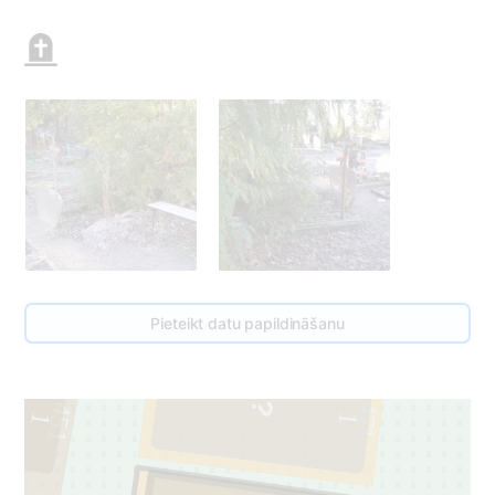
Pieteikt datu papildināšanu
471
451
1
1