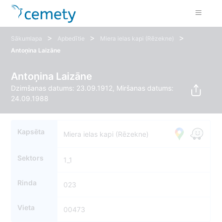
>
>
>
Sākumlapa
Apbedītie
Miera ielas kapi (Rēzekne)
Antoņina Laizāne
Antoņina Laizāne
Dzimšanas datums: 23.09.1912, Miršanas datums:
24.09.1988
Kapsēta
Miera ielas kapi (Rēzekne)
Sektors
1_1
Rinda
023
Vieta
00473