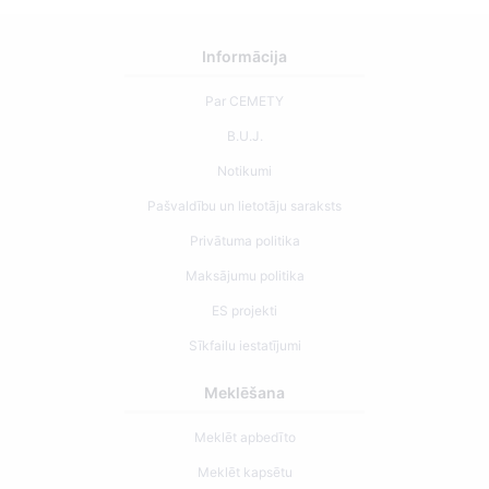
Informācija
Par CEMETY
B.U.J.
Notikumi
Pašvaldību un lietotāju saraksts
Privātuma politika
Maksājumu politika
ES projekti
Sīkfailu iestatījumi
Meklēšana
Meklēt apbedīto
Meklēt kapsētu