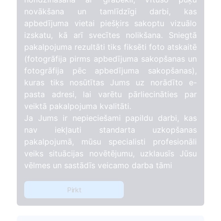
novākšana un tamlīdzīgi darbi, kas
apbedījuma vietai piešķirs sakoptu vizuālo
izskatu, kā arī svecītes nolikšana. Sniegtā
pakalpojuma rezultāti tiks fiksēti foto atskaitē
(fotogrāfija pirms apbedījuma sakopšanas un
fotogrāfija pēc apbedījuma sakopšanas),
kuras tiks nosūtītas Jums uz norādīto e-
pasta adresi, lai varētu pārliecināties par
veiktā pakalpojuma kvalitāti.
Ja Jums ir nepieciešami papildu darbi, kas
nav iekļauti standarta uzkopšanas
pakalpojumā, mūsu specialisti profesionāli
veiks situācijas novētējumu, uzklausīs Jūsu
vēlmes un sastādīs veicamo darba tāmi
Pirkt