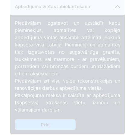
Apbedījuma vietas labiekārtošana
Piedāvājam izgatavot un uzstādīt kapu
pieminekļus, apmalītes vai kopējo
apbedījuma vietas ansambli attālināti jebkurā
kapsētā visā Latvijā. Pieminekļi un apmalītes
tiek izgatavotas no augstvērtīga granīta,
laukakmens vai marmora - ar gravējumiem,
portretiem vai bronzas burtiem un dažādiem
citiem aksesuāriem.
Piedāvājam arī visu veidu rekonstrukcijas un
renovācijas darbus apbedījuma vietās.
Pakalpojuma maksa ir saistīta ar apbedījuma
(kapsētas) atrašanās vietu, izmēru un
vēlamajiem darbiem.
Pirkt