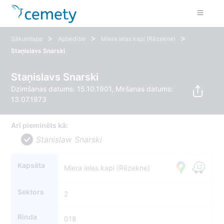
>
>
>
Sākumlapa
Apbedītie
Miera ielas kapi (Rēzekne)
Staņislavs Snarski
Staņislavs Snarski
Dzimšanas datums: 15.10.1901, Miršanas datums:
13.07.1973
Arī pieminēts kā:
Stanislaw Snarski
Kapsēta
Miera ielas kapi (Rēzekne)
Sektors
2
Rinda
018