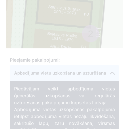
Staņislavs Snarski
1901 - 1973
2
128
2
Boļeslavs Račko
1916 - 1979
Anna Račko
3
1914 - 2015
Pieejamie pakalpojumi:
Apbedījuma vietu uzkopšana un uzturēšana
Piedāvājam veikt apbedījuma vietas
ģenerālās uzkopšanas vai regulārās
uzturēšanas pakalpojumu kapsētās Latvijā.
Apbedījuma vietas uzkopšanas pakalpojumā
ietilpst apbedījuma vietas nezāļu likvidēšana,
sakritušo lapu, zaru novākšana, virsmas