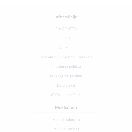
Informācija
Par CEMETY
B.U.J.
Notikumi
Pašvaldību un lietotāju saraksts
Privātuma politika
Maksājumu politika
ES projekti
Sīkfailu iestatījumi
Meklēšana
Meklēt apbedīto
Meklēt kapsētu