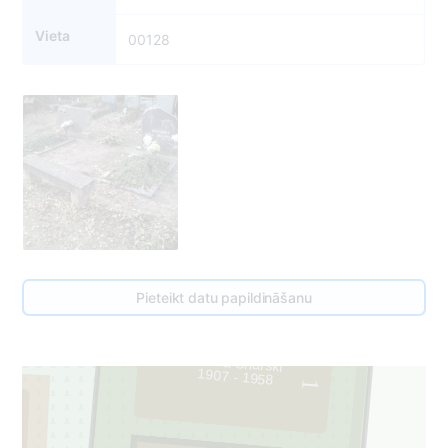
Vieta
00128
Pieteikt datu papildināšanu
Helena Snarski
1907 - 1958
1