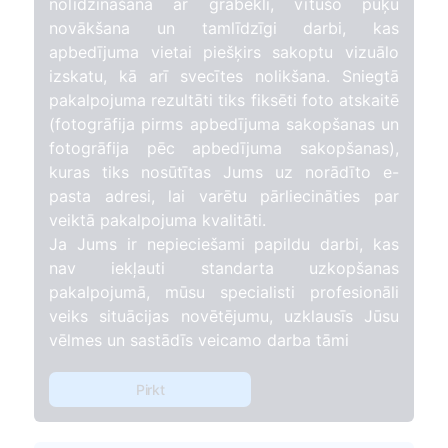
nolīdzināšana ar grābekli, vītušo puķu
novākšana un tamlīdzīgi darbi, kas
apbedījuma vietai piešķirs sakoptu vizuālo
izskatu, kā arī svecītes nolikšana. Sniegtā
pakalpojuma rezultāti tiks fiksēti foto atskaitē
(fotogrāfija pirms apbedījuma sakopšanas un
fotogrāfija pēc apbedījuma sakopšanas),
kuras tiks nosūtītas Jums uz norādīto e-
pasta adresi, lai varētu pārliecināties par
veiktā pakalpojuma kvalitāti.
Ja Jums ir nepieciešami papildu darbi, kas
nav iekļauti standarta uzkopšanas
pakalpojumā, mūsu specialisti profesionāli
veiks situācijas novētējumu, uzklausīs Jūsu
vēlmes un sastādīs veicamo darba tāmi
Pirkt