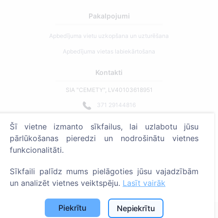
Pakalpojumi
Apbedījuma vietu uzkopšana un uzturēšana
Apbedījuma vietas labiekārtošana
Kontakti
SIA "CEMETY", LV40103618951
371 29144816
info@cemety.lv
Šī vietne izmanto sīkfailus, lai uzlabotu jūsu
Strādājam visā Latvijā!
pārlūkošanas pieredzi un nodrošinātu vietnes
funkcionalitāti.
Sīkfaili palīdz mums pielāgoties jūsu vajadzībām
un analizēt vietnes veiktspēju.
Lasīt vairāk
Administratoriem
Piekrītu
Nepiekrītu
© 2013 - 2026 Cemety Visas tiesības aizsargātas