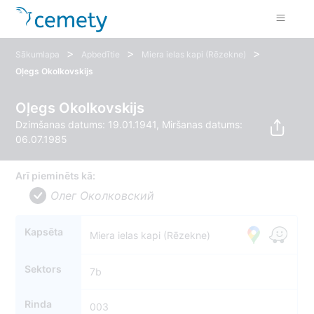
>
>
>
Sākumlapa
Apbedītie
Miera ielas kapi (Rēzekne)
Oļegs Okolkovskijs
Oļegs Okolkovskijs
Dzimšanas datums: 19.01.1941, Miršanas datums:
06.07.1985
Arī pieminēts kā:
Олег Околковский
Kapsēta
Miera ielas kapi (Rēzekne)
Sektors
7b
Rinda
003