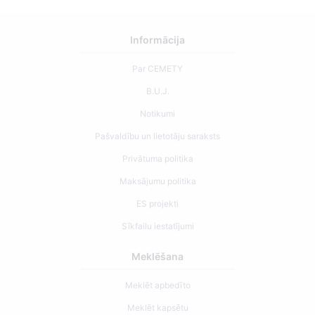
Informācija
Par CEMETY
B.U.J.
Notikumi
Pašvaldību un lietotāju saraksts
Privātuma politika
Maksājumu politika
ES projekti
Sīkfailu iestatījumi
Meklēšana
Meklēt apbedīto
Meklēt kapsētu