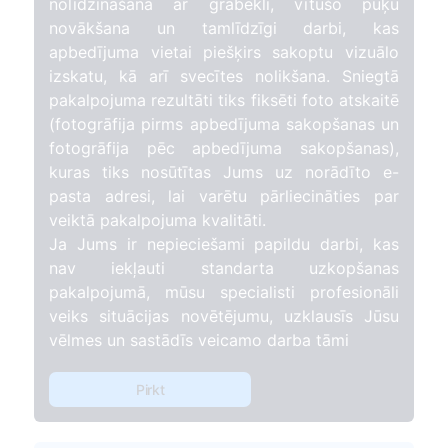
nolīdzināšana ar grābekli, vītušo puķu
novākšana un tamlīdzīgi darbi, kas
apbedījuma vietai piešķirs sakoptu vizuālo
izskatu, kā arī svecītes nolikšana. Sniegtā
pakalpojuma rezultāti tiks fiksēti foto atskaitē
(fotogrāfija pirms apbedījuma sakopšanas un
fotogrāfija pēc apbedījuma sakopšanas),
kuras tiks nosūtītas Jums uz norādīto e-
pasta adresi, lai varētu pārliecināties par
veiktā pakalpojuma kvalitāti.
Ja Jums ir nepieciešami papildu darbi, kas
nav iekļauti standarta uzkopšanas
pakalpojumā, mūsu specialisti profesionāli
veiks situācijas novētējumu, uzklausīs Jūsu
vēlmes un sastādīs veicamo darba tāmi
Pirkt