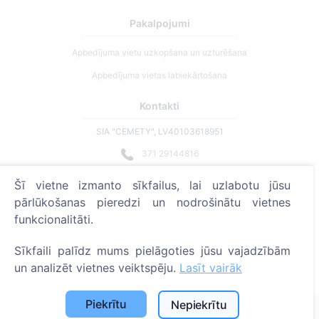
Pakalpojumi
Apbedījuma vietu uzkopšana un uzturēšana
Apbedījuma vietas labiekārtošana
Kontakti
SIA "CEMETY", LV40103618951
371 29144816
info@cemety.lv
Šī vietne izmanto sīkfailus, lai uzlabotu jūsu
Strādājam visā Latvijā!
pārlūkošanas pieredzi un nodrošinātu vietnes
funkcionalitāti.
Sīkfaili palīdz mums pielāgoties jūsu vajadzībām
un analizēt vietnes veiktspēju.
Lasīt vairāk
Administratoriem
Piekrītu
Nepiekrītu
© 2013 - 2026 Cemety Visas tiesības aizsargātas