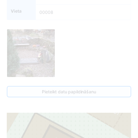
Vieta
00008
Pieteikt datu papildināšanu
1
5