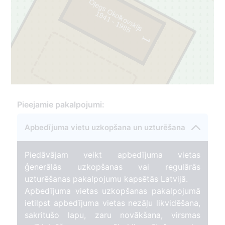
Oļegs Okolkovskijs
9
4
1
-
1
9
8
1
5
1
2
Pieejamie pakalpojumi:
8
Apbedījuma vietu uzkopšana un uzturēšana
3
Piedāvājam veikt apbedījuma vietas
ģenerālās uzkopšanas vai regulārās
uzturēšanas pakalpojumu kapsētās Latvijā.
Apbedījuma vietas uzkopšanas pakalpojumā
ietilpst apbedījuma vietas nezāļu likvidēšana,
sakritušo lapu, zaru novākšana, virsmas