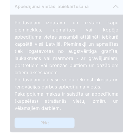
Apbedījuma vietas labiekārtošana
Piedāvājam izgatavot un uzstādīt kapu
pieminekļus, apmalītes vai kopējo
apbedījuma vietas ansambli attālināti jebkurā
kapsētā visā Latvijā. Pieminekļi un apmalītes
tiek izgatavotas no augstvērtīga granīta,
laukakmens vai marmora - ar gravējumiem,
portretiem vai bronzas burtiem un dažādiem
citiem aksesuāriem.
Piedāvājam arī visu veidu rekonstrukcijas un
renovācijas darbus apbedījuma vietās.
Pakalpojuma maksa ir saistīta ar apbedījuma
(kapsētas) atrašanās vietu, izmēru un
vēlamajiem darbiem.
Pirkt