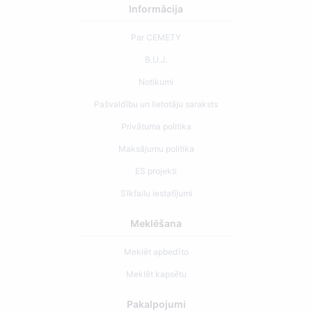
Informācija
Par CEMETY
B.U.J.
Notikumi
Pašvaldību un lietotāju saraksts
Privātuma politika
Maksājumu politika
ES projekti
Sīkfailu iestatījumi
Meklēšana
Meklēt apbedīto
Meklēt kapsētu
Pakalpojumi