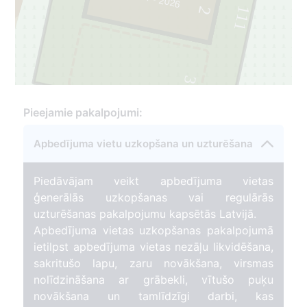
111
2
102
3
Pieejamie pakalpojumi:
Apbedījuma vietu uzkopšana un uzturēšana
Piedāvājam veikt apbedījuma vietas
ģenerālās uzkopšanas vai regulārās
uzturēšanas pakalpojumu kapsētās Latvijā.
Apbedījuma vietas uzkopšanas pakalpojumā
ietilpst apbedījuma vietas nezāļu likvidēšana,
sakritušo lapu, zaru novākšana, virsmas
nolīdzināšana ar grābekli, vītušo puķu
novākšana un tamlīdzīgi darbi, kas