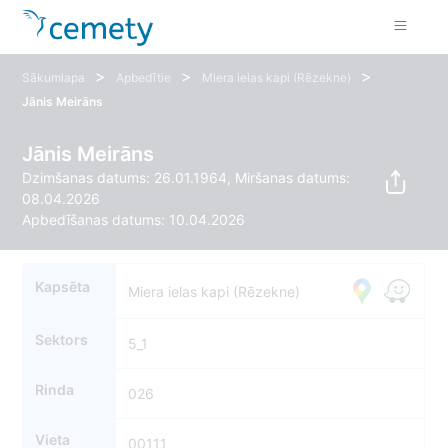
>
>
>
Sākumlapa
Apbedītie
Miera ielas kapi (Rēzekne)
Jānis Meirāns
Jānis Meirāns
Dzimšanas datums: 26.01.1964, Miršanas datums:
08.04.2026
Apbedīšanas datums: 10.04.2026
Kapsēta
Miera ielas kapi (Rēzekne)
Sektors
5_1
Rinda
026
Vieta
00111