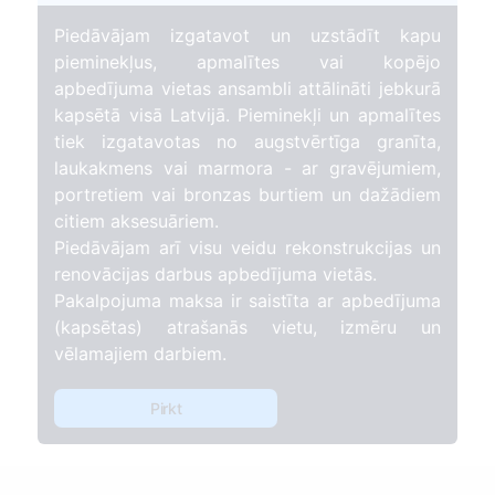
Piedāvājam izgatavot un uzstādīt kapu
pieminekļus, apmalītes vai kopējo
apbedījuma vietas ansambli attālināti jebkurā
kapsētā visā Latvijā. Pieminekļi un apmalītes
tiek izgatavotas no augstvērtīga granīta,
laukakmens vai marmora - ar gravējumiem,
portretiem vai bronzas burtiem un dažādiem
citiem aksesuāriem.
Piedāvājam arī visu veidu rekonstrukcijas un
renovācijas darbus apbedījuma vietās.
Pakalpojuma maksa ir saistīta ar apbedījuma
(kapsētas) atrašanās vietu, izmēru un
vēlamajiem darbiem.
Pirkt