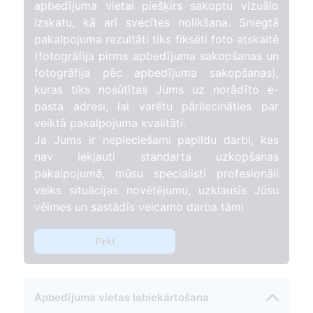
apbedījuma vietai piešķirs sakoptu vizuālo
izskatu, kā arī svecītes nolikšana. Sniegtā
pakalpojuma rezultāti tiks fiksēti foto atskaitē
(fotogrāfija pirms apbedījuma sakopšanas un
fotogrāfija pēc apbedījuma sakopšanas),
kuras tiks nosūtītas Jums uz norādīto e-
pasta adresi, lai varētu pārliecināties par
veiktā pakalpojuma kvalitāti.
Ja Jums ir nepieciešami papildu darbi, kas
nav iekļauti standarta uzkopšanas
pakalpojumā, mūsu specialisti profesionāli
veiks situācijas novētējumu, uzklausīs Jūsu
vēlmes un sastādīs veicamo darba tāmi
Pirkt
Apbedījuma vietas labiekārtošana