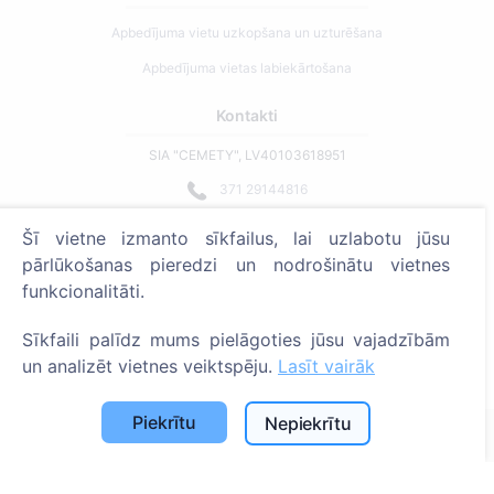
Apbedījuma vietu uzkopšana un uzturēšana
Apbedījuma vietas labiekārtošana
Kontakti
SIA "CEMETY", LV40103618951
371 29144816
info@cemety.lv
Šī vietne izmanto sīkfailus, lai uzlabotu jūsu
Strādājam visā Latvijā!
pārlūkošanas pieredzi un nodrošinātu vietnes
funkcionalitāti.
Sīkfaili palīdz mums pielāgoties jūsu vajadzībām
un analizēt vietnes veiktspēju.
Lasīt vairāk
Administratoriem
Piekrītu
Nepiekrītu
© 2013 - 2026 Cemety Visas tiesības aizsargātas
Privātuma politika un noteikumi.