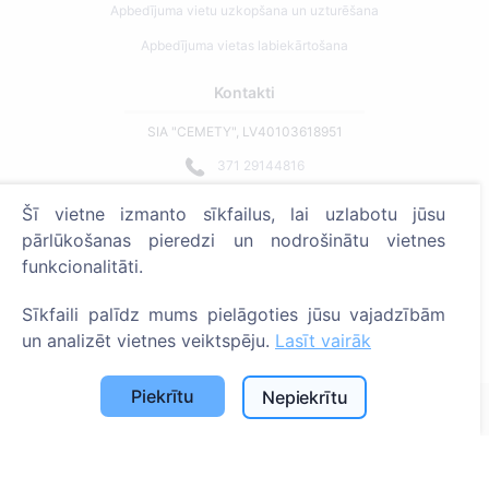
Apbedījuma vietu uzkopšana un uzturēšana
Apbedījuma vietas labiekārtošana
Kontakti
SIA "CEMETY", LV40103618951
371 29144816
info@cemety.lv
Šī vietne izmanto sīkfailus, lai uzlabotu jūsu
Strādājam visā Latvijā!
pārlūkošanas pieredzi un nodrošinātu vietnes
funkcionalitāti.
Sīkfaili palīdz mums pielāgoties jūsu vajadzībām
un analizēt vietnes veiktspēju.
Lasīt vairāk
Administratoriem
Piekrītu
Nepiekrītu
© 2013 - 2026 Cemety Visas tiesības aizsargātas
Privātuma politika un noteikumi.