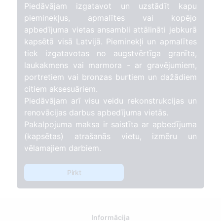
Piedāvājam izgatavot un uzstādīt kapu
pieminekļus, apmalītes vai kopējo
apbedījuma vietas ansambli attālināti jebkurā
kapsētā visā Latvijā. Pieminekļi un apmalītes
tiek izgatavotas no augstvērtīga granīta,
laukakmens vai marmora - ar gravējumiem,
portretiem vai bronzas burtiem un dažādiem
citiem aksesuāriem.
Piedāvājam arī visu veidu rekonstrukcijas un
renovācijas darbus apbedījuma vietās.
Pakalpojuma maksa ir saistīta ar apbedījuma
(kapsētas) atrašanās vietu, izmēru un
vēlamajiem darbiem.
Pirkt
Informācija