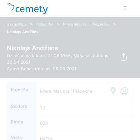
>
>
>
Sākumlapa
Apbedītie
Miera ielas kapi (Rēzekne)
Nikolajs Andžāns
Nikolajs Andžāns
Dzimšanas datums: 21.06.1955, Miršanas datums:
30.04.2021
Apbedīšanas datums: 08.05.2021
Kapsēta
Miera ielas kapi (Rēzekne)
Sektors
1_1
Rinda
024
Vieta
0475c