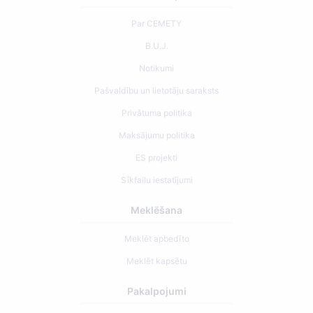
Par CEMETY
B.U.J.
Notikumi
Pašvaldību un lietotāju saraksts
Privātuma politika
Maksājumu politika
ES projekti
Sīkfailu iestatījumi
Meklēšana
Meklēt apbedīto
Meklēt kapsētu
Pakalpojumi