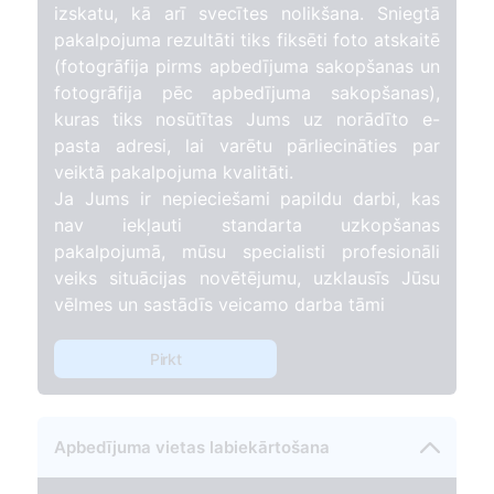
izskatu, kā arī svecītes nolikšana. Sniegtā
pakalpojuma rezultāti tiks fiksēti foto atskaitē
(fotogrāfija pirms apbedījuma sakopšanas un
fotogrāfija pēc apbedījuma sakopšanas),
kuras tiks nosūtītas Jums uz norādīto e-
pasta adresi, lai varētu pārliecināties par
veiktā pakalpojuma kvalitāti.
Ja Jums ir nepieciešami papildu darbi, kas
nav iekļauti standarta uzkopšanas
pakalpojumā, mūsu specialisti profesionāli
veiks situācijas novētējumu, uzklausīs Jūsu
vēlmes un sastādīs veicamo darba tāmi
Pirkt
Apbedījuma vietas labiekārtošana