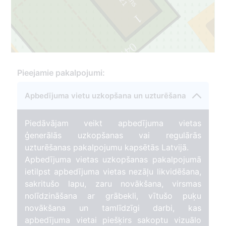
1
0475c
2
Pieejamie pakalpojumi:
Apbedījuma vietu uzkopšana un uzturēšana
0475a
1
Piedāvājam veikt apbedījuma vietas
ģenerālās uzkopšanas vai regulārās
uzturēšanas pakalpojumu kapsētās Latvijā.
Apbedījuma vietas uzkopšanas pakalpojumā
ietilpst apbedījuma vietas nezāļu likvidēšana,
sakritušo lapu, zaru novākšana, virsmas
nolīdzināšana ar grābekli, vītušo puķu
novākšana un tamlīdzīgi darbi, kas
apbedījuma vietai piešķirs sakoptu vizuālo