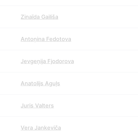
Zinaīda Gailiša
Antoņina Fedotova
Jevgeņija Fjodorova
Anatolijs Aguļs
Juris Valters
Vera Jankeviča