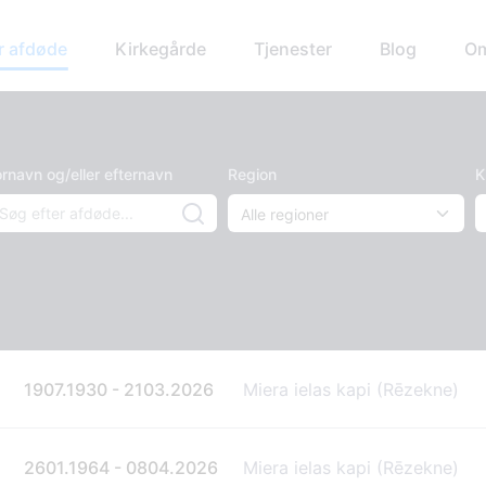
r afdøde
Kirkegårde
Tjenester
Blog
Om
rnavn og/eller efternavn
Region
K
1907.1930 - 2103.2026
Miera ielas kapi (Rēzekne)
2601.1964 - 0804.2026
Miera ielas kapi (Rēzekne)