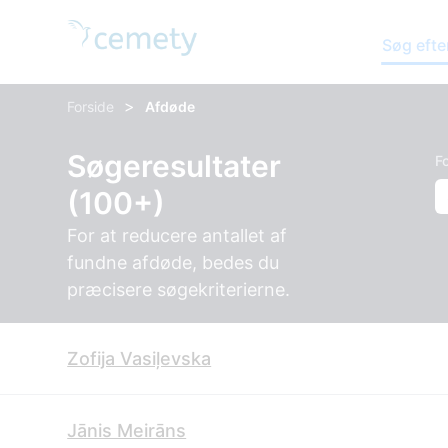
Søg efte
>
Forside
Afdøde
Søgeresultater
Fo
(100+)
For at reducere antallet af
fundne afdøde, bedes du
præcisere søgekriterierne.
Zofija Vasiļevska
Jānis Meirāns