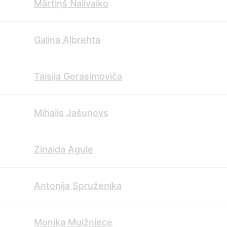
Mārtiņš Nalivaiko
Galina Aļbrehta
Taisija Gerasimoviča
Mihails Jašunovs
Zinaida Agule
Antonija Spruženika
Monika Muižniece