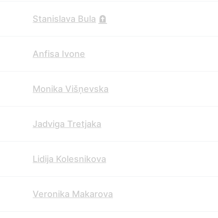
Stanislava Bula
Anfisa Ivone
Monika Višņevska
Jadviga Tretjaka
Lidija Kolesnikova
Veronika Makarova