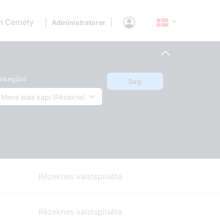
 Cemety
|
|
Administratorer
irkegård
Søg
Rēzeknes valstspilsēta
Rēzeknes valstspilsēta