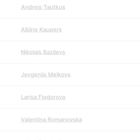
Andrejs Tautkus
Albīne Kaupers
Nikolajs Bazilevs
Jevgeņijs Meļkovs
Larisa Fjodorova
Valentīna Romanovska