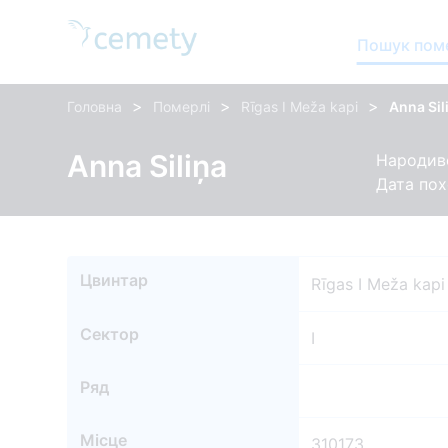
Пошук пом
>
>
>
Головна
Померлі
Rīgas I Meža kapi
Anna Sil
Anna Siliņa
Народивс
Дата пох
Цвинтар
Rīgas I Meža kapi
Сектор
I
Ряд
Місце
310173