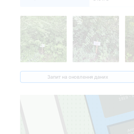
Запит на оновлення даних
Vilis Sil
1
9
1
9 -
1
9
Ann