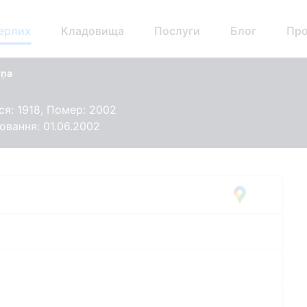
ерлих
Кладовища
Послуги
Блог
Про
iņa
я: 1918, Помер: 2002
овання: 01.06.2002