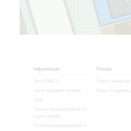
1
9
1
8 -
2
0
0
P
Інформація
Пошук
Про CEMETY
Пошук померлих
Часто задавані питання
Пошук кладовищ
Події
Список муніципалітетів та
користувачів
Політика конфіденційності