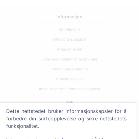
Informasjon
Om CEMETY
Ofte stilte spørsmål
Arrangementer
Liste over kommuner og brukere
Personvernerklæring
Betalingspolicy
Innstillinger for informasjonskapsler
Søk
Dette nettstedet bruker informasjonskapsler for å
Søk etter avdøde
forbedre din surfeopplevelse og sikre nettstedets
Søk etter gravplasser
funksjonalitet.
Tjenester