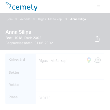
>
>
>
Hjem
Avdøde
Rīgas I Meža kapi
Anna Siliņa
Anna Siliņa
Født: 1918, Død: 2002
Begravelsesdato: 01.06.2002
Kirkegård
Rīgas I Meža kapi
Sektor
I
Rekke
Plass
310173