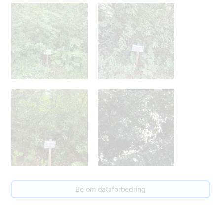
Be om dataforbedring
Vilis Siliņš
1