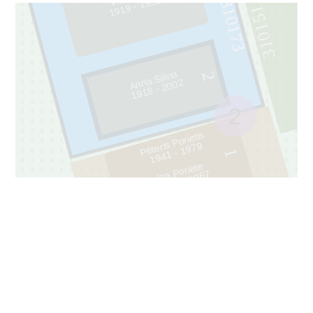
2
310173
310151
1
9
1
9 -
1
9
5
Anna Siliņa
2
2
1
9
1
8 -
2
0
0
2
Pēteris Porietis
9
1
1
9
4
1 -
1
9
7
Iza Poriete
7
310175
1
9
1
4 -
1
9
6