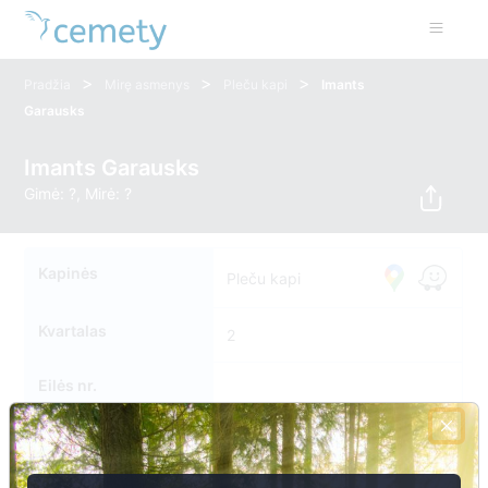
>
>
>
Pradžia
Mirę asmenys
Pleču kapi
Imants
Garausks
Imants Garausks
Gimė: ?, Mirė: ?
Kapinės
Pleču kapi
Kvartalas
2
Eilės nr.
Kapavietės nr.
225