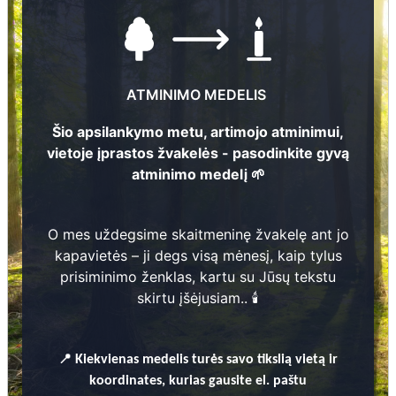
ATMINIMO MEDELIS
Šio apsilankymo metu, artimojo atminimui,
vietoje įprastos žvakelės - pasodinkite gyvą
atminimo medelį 🌱
Nuotraukų ir duomenų atnaujinimas
223
1
O mes uždegsime skaitmeninę žvakelę ant jo
kapavietės – ji degs visą mėnesį, kaip tylus
prisiminimo ženklas, kartu su Jūsų tekstu
skirtu įšėjusiam.. 🕯️
Imants Garausks
📍
Kiekvienas
medelis turės savo tikslią vietą ir
? - ?
1
1
koordinates, kurias gausite el. paštu