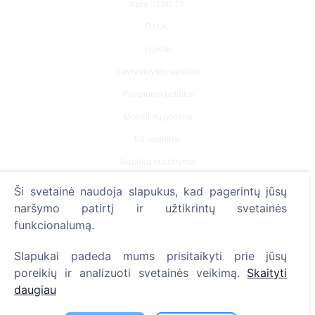
Apie CEMETY
D.U.K.
Įvykiai
Savivaldybių sąrašas
Privatumo politika
Mokėjimų politika
ES projektai
Slapukų nustatymai
Ši svetainė naudoja slapukus, kad pagerintų jūsų
Paieška
naršymo patirtį ir užtikrintų svetainės
Velionių paieška
funkcionalumą.
Kapinių paieška
Slapukai padeda mums prisitaikyti prie jūsų
poreikių ir analizuoti svetainės veikimą.
Skaityti
Paslaugos
daugiau
Kontaktai