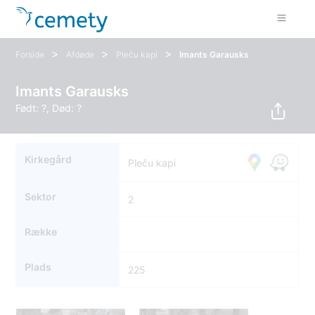
>
>
>
Forside
Afdøde
Pleču kapi
Imants Garausks
Imants Garausks
Født: ?, Død: ?
Kirkegård
Pleču kapi
Sektor
2
Række
Plads
225