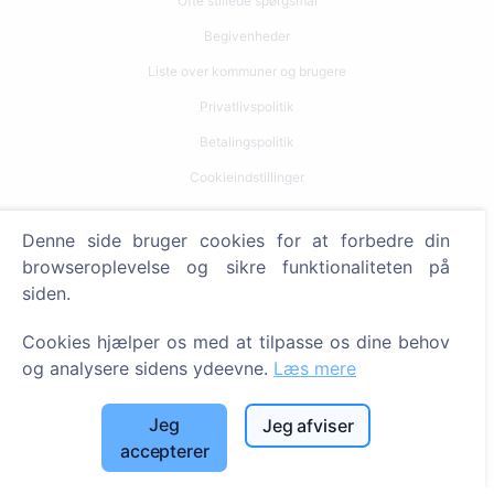
Ofte stillede spørgsmål
Begivenheder
Liste over kommuner og brugere
Privatlivspolitik
Betalingspolitik
Cookieindstillinger
Søg
Denne side bruger cookies for at forbedre din
browseroplevelse og sikre funktionaliteten på
Søg efter afdøde
siden.
Søg efter kirkegårde
Cookies hjælper os med at tilpasse os dine behov
Tjenester
og analysere sidens ydeevne.
Læs mere
Kontakt
Jeg
Jeg afviser
accepterer
SIA "CEMETY", LV40103618951
371 29144816