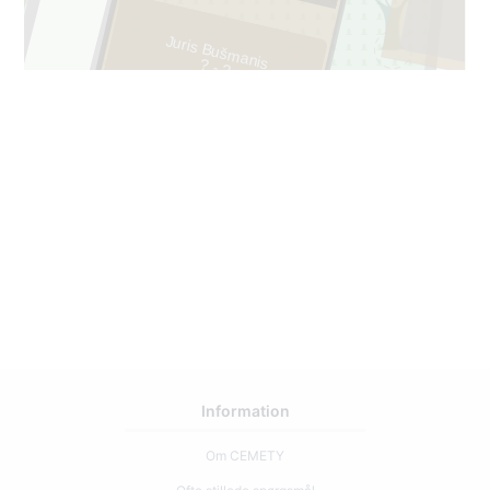
205
Juris Bušmanis
? - ?
2
225
Information
Om CEMETY