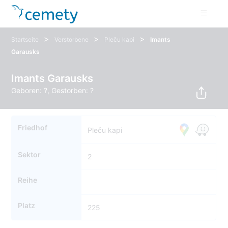
>
>
>
Startseite
Verstorbene
Pleču kapi
Imants
Garausks
Imants Garausks
Geboren: ?, Gestorben: ?
Friedhof
Pleču kapi
Sektor
2
Reihe
Platz
225