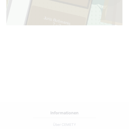
205
Juris Bušmanis
? - ?
2
225
Informationen
Über CEMETY