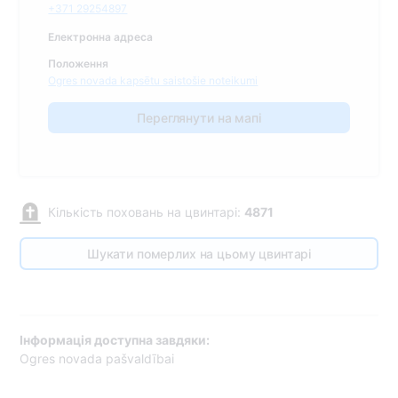
+371 29254897
Електронна адреса
Положення
Ogres novada kapsētu saistošie noteikumi
Переглянути на мапі
Кількість поховань на цвинтарі:
4871
Шукати померлих на цьому цвинтарі
Інформація доступна завдяки:
Ogres novada pašvaldībai