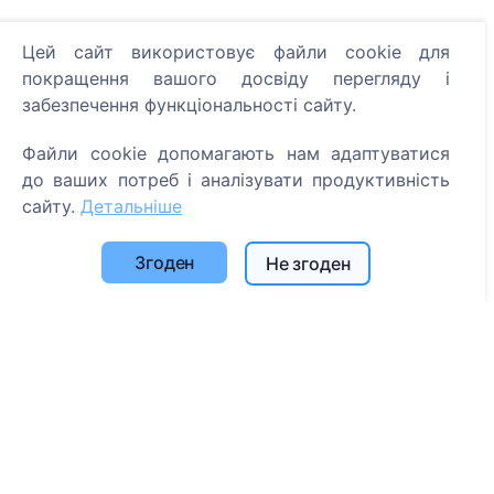
Цей сайт використовує файли cookie для
Інформація
покращення вашого досвіду перегляду і
забезпечення функціональності сайту.
Про CEMETY
Часто задавані питання
Файли cookie допомагають нам адаптуватися
до ваших потреб і аналізувати продуктивність
Події
сайту.
Детальніше
Список муніципалітетів та користувачів
Політика конфіденційності
Згоден
Не згоден
Політика платежів
Налаштування файлів cookie
Пошук
Пошук померлих
Пошук кладовищ