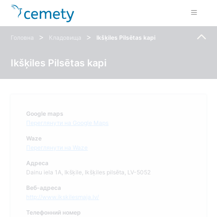
>
>
Головна
Кладовища
Ikšķiles Pilsētas kapi
Ikšķiles Pilsētas kapi
Google maps
Переглянути на Google Maps
Waze
Переглянути на Waze
Адреса
Dainu iela 1A, Ikšķile, Ikšķiles pilsēta, LV-5052
Веб-адреса
http://www.ikskilesmaja.lv/
Телефонний номер