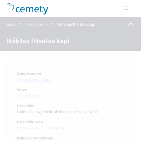
>
>
Inicio
Cementerios
Ikšķiles Pilsētas kapi
Ikšķiles Pilsētas kapi
Google maps
Ver en Google Maps
Waze
Ver en Waze
Dirección
Dainu iela 1A, Ikšķile, Ikšķiles pilsēta, LV-5052
Dirección web
http://www.ikskilesmaja.lv/
Número de teléfono