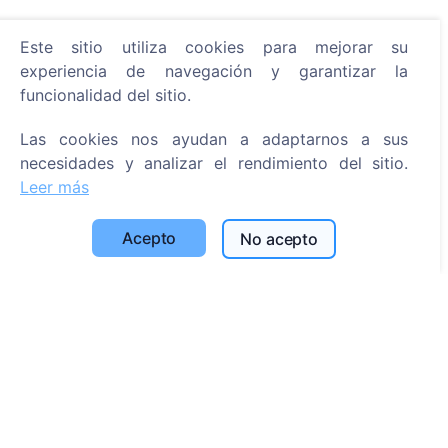
Este sitio utiliza cookies para mejorar su
Información
experiencia de navegación y garantizar la
funcionalidad del sitio.
Acerca de CEMETY
Preguntas frecuentes
Las cookies nos ayudan a adaptarnos a sus
necesidades y analizar el rendimiento del sitio.
Eventos
Leer más
Lista de municipios y usuarios
Política de privacidad
Acepto
No acepto
Política de pagos
Configuración de cookies
Búsqueda
Buscar fallecidos
Buscar cementerios