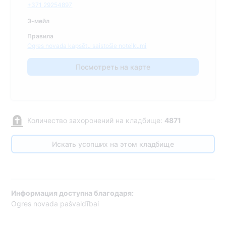
+371 29254897
Э-мейл
Правила
Ogres novada kapsētu saistošie noteikumi
Посмотреть на карте
Количество захоронений на кладбище:
4871
Искать усопших на этом кладбище
Информация доступна благодаря:
Ogres novada pašvaldībai