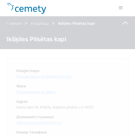
>
>
Главная
Кладбища
Ikšķiles Pilsētas kapi
Ikšķiles Pilsētas kapi
Google maps
Просмотреть на Google Картах
Waze
Просмотреть на Waze
Адрес
Dainu iela 1A, Ikšķile, Ikšķiles pilsēta, LV-5052
Домашняя страница
http://www.ikskilesmaja.lv/
Номер телефона