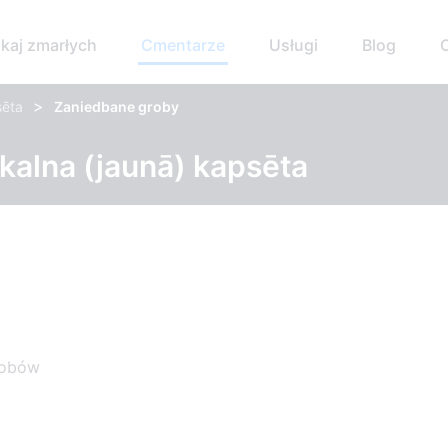
kaj zmarłych
Cmentarze
Usługi
Blog
>
sēta
Zaniedbane groby
kalna (jaunā) kapsēta
robów