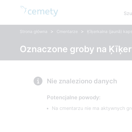
Szu
>
>
Strona główna
Cmentarze
Ķīķerkalna (jaunā) kap
Oznaczone groby na Ķīķer
Nie znaleziono danych
Potencjalne powody:
Na cmentarzu nie ma aktywnych g