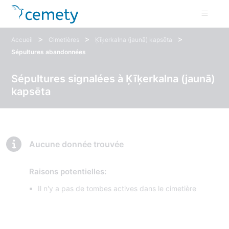
>
>
>
Accueil
Cimetières
Ķīķerkalna (jaunā) kapsēta
Sépultures abandonnées
Sépultures signalées à Ķīķerkalna (jaunā)
kapsēta
Aucune donnée trouvée
Raisons potentielles:
Il n'y a pas de tombes actives dans le cimetière