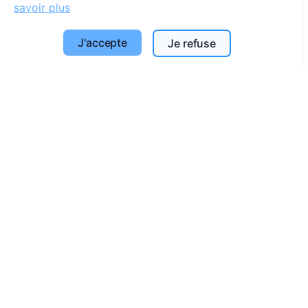
savoir plus
Rechercher des défunts
Rechercher des cimetières
J'accepte
Je refuse
Services
Contacts
SIA "CEMETY", LV40103618951
371 29144816
info@cemety.lv
Nous intervenons dans tout le pays !
Administrateurs
© 2013 - 2026 Cemety Tous droits réservés
Politique de confidentialité et conditions.