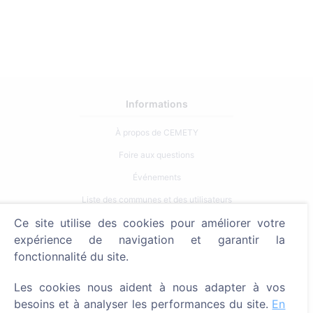
Informations
À propos de CEMETY
Foire aux questions
Événements
Liste des communes et des utilisateurs
Ce site utilise des cookies pour améliorer votre
Politique de confidentialité
expérience de navigation et garantir la
Politique de paiement
fonctionnalité du site.
Paramètres des cookies
Les cookies nous aident à nous adapter à vos
Recherche
besoins et à analyser les performances du site.
En