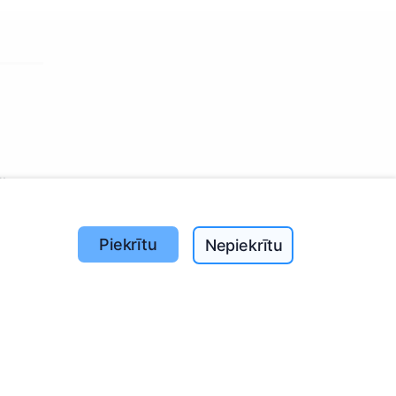
ā!
Piekrītu
Nepiekrītu