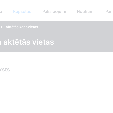
a
Kapsētas
Pakalpojumi
Notikumi
Par
>
Aktētās kapavietas
 aktētās vietas
ksts