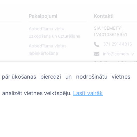
Pakalpojumi
Kontakti
SIA "CEMETY",
Apbedījuma vietu
LV40103618951
uzkopšana un uzturēšana
371 29144816
Apbedījuma vietas
labiekārtošana
info@cemety.lv
Strādājam visā Latvij
u pārlūkošanas pieredzi un nodrošinātu vietnes
 analizēt vietnes veiktspēju.
Lasīt vairāk