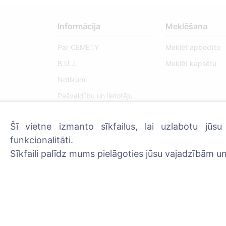
Informācija
Meklēšana
Par CEMETY
Meklēt apbedīto
B.U.J.
Meklēt kapsētu
Notikumi
Pašvaldību un lietotāju
saraksts
Privātuma politika
Šī vietne izmanto sīkfailus, lai uzlabotu jūs
funkcionalitāti.
Maksājumu politika
Sīkfaili palīdz mums pielāgoties jūsu vajadzībām un
ES projekti
Sīkfailu iestatījumi
Administratoriem