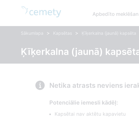
Apbedīto meklēšan
>
>
Sākumlapa
Kapsētas
Ķīķerkalna (jaunā) kapsēta
Ķīķerkalna (jaunā) kapsēta
Netika atrasts neviens iera
Potenciālie iemesli kādēļ:
Kapsētai nav aktētu kapavietu