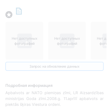
Нет доступных
Нет доступных
Нет до
фотографий
фотографий
фото
Запрос на обновление данных
Подробная информация
Apbalvots ar NATO piemiņas zīmi, LR Aizsardzības
ministrijas Goda zīmi.2008.g. 11.aprīlī apbalvots ar
piektās šķiras Viestura ordeni.