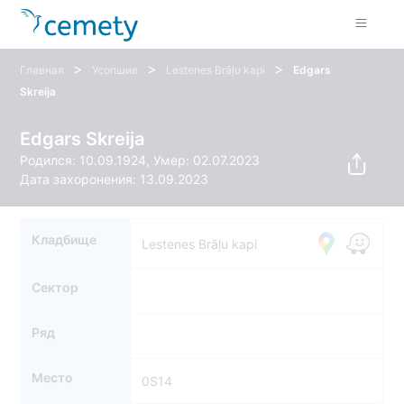
>
>
>
Главная
Усопшие
Lestenes Brāļu kapi
Edgars
Skreija
Edgars Skreija
Родился: 10.09.1924, Умер: 02.07.2023
Дата захоронения: 13.09.2023
Кладбище
Lestenes Brāļu kapi
Сектор
Ряд
Место
0S14