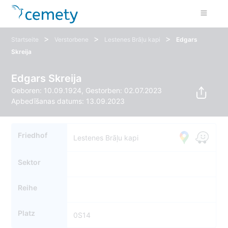
>
>
>
Startseite
Verstorbene
Lestenes Brāļu kapi
Edgars
Skreija
Edgars Skreija
Geboren: 10.09.1924, Gestorben: 02.07.2023
Apbedīšanas datums: 13.09.2023
Friedhof
Lestenes Brāļu kapi
Sektor
Reihe
Platz
0S14