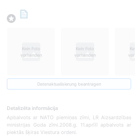
Kein Foto
Kein Foto
Kein
vorhanden
vorhanden
vorh
Datenaktualisierung beantragen
Detalizēta informācija
Apbalvots ar NATO piemiņas zīmi, LR Aizsardzības
ministrijas Goda zīmi.2008.g. 11.aprīlī apbalvots ar
piektās šķiras Viestura ordeni.