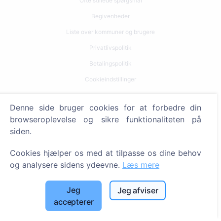
Ofte stillede spørgsmål
Begivenheder
Liste over kommuner og brugere
Privatlivspolitik
Betalingspolitik
Cookieindstillinger
Søg
Denne side bruger cookies for at forbedre din
browseroplevelse og sikre funktionaliteten på
Søg efter afdøde
siden.
Søg efter kirkegårde
Cookies hjælper os med at tilpasse os dine behov
Tjenester
og analysere sidens ydeevne.
Læs mere
Kontakt
Jeg
Jeg afviser
accepterer
SIA "CEMETY", LV40103618951
371 29144816