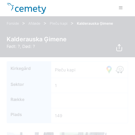
>
>
>
Forside
Afdøde
Pleču kapi
Kalderauska Ģimene
Kalderauska Ģimene
Født: ?, Død: ?
Kirkegård
Pleču kapi
Sektor
1
Række
Plads
149