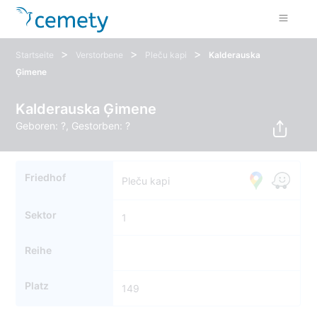
>
>
>
Startseite
Verstorbene
Pleču kapi
Kalderauska
Ģimene
Kalderauska Ģimene
Geboren: ?, Gestorben: ?
Friedhof
Pleču kapi
Sektor
1
Reihe
Platz
149