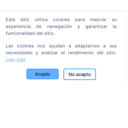
Este sitio utiliza cookies para mejorar su
Información
experiencia de navegación y garantizar la
funcionalidad del sitio.
Acerca de CEMETY
Preguntas frecuentes
Las cookies nos ayudan a adaptarnos a sus
necesidades y analizar el rendimiento del sitio.
Eventos
Leer más
Lista de municipios y usuarios
Política de privacidad
Acepto
No acepto
Política de pagos
Configuración de cookies
Búsqueda
Buscar fallecidos
Buscar cementerios