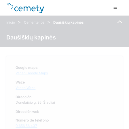
>
>
Inicio
Cementerios
Daušiškių kapinės
Daušiškių kapinės
Google maps
Ver en Google Maps
Waze
Ver en Waze
Dirección
Donelaičio g. 85, Šiauliai
Dirección web
Número de teléfono
0 656 56 437