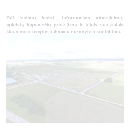
Dėl leidimų laidoti, ​informacijos atnaujinimo,
apleistų kapaviečių priežiūros ir kitais susijusiais
klausimais kreiptis ​aukščiau nurodytais kontaktais.