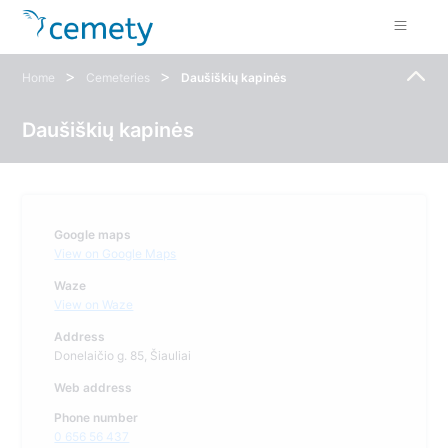
>
>
Home
Cemeteries
Daušiškių kapinės
Daušiškių kapinės
Google maps
View on Google Maps
Waze
View on Waze
Address
Donelaičio g. 85, Šiauliai
Web address
Phone number
0 656 56 437