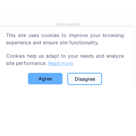
Information
This site uses cookies to improve your browsing
About CEMETY
experience and ensure site functionality.
Frequently asked questions
Cookies help us adapt to your needs and analyze
Events
site performance.
Read more
List of municipalities and users
Privacy Policy
Agree
Disagree
Payments Policy
Cookie settings
Search
Search for deceased
Search for cemeteries