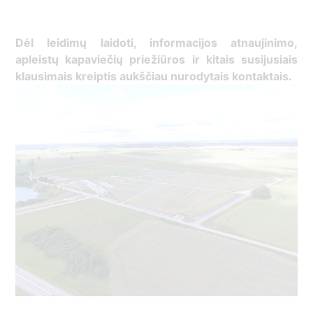
Dėl leidimų laidoti, ​informacijos atnaujinimo,
apleistų kapaviečių priežiūros ir kitais susijusiais
klausimais kreiptis ​aukščiau nurodytais kontaktais.