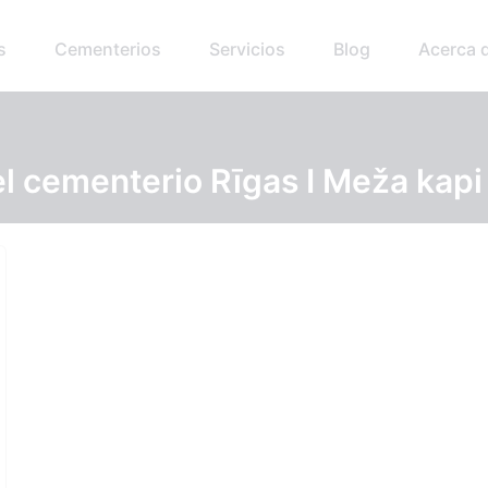
s
Cementerios
Servicios
Blog
Acerca 
el cementerio Rīgas I Meža kapi